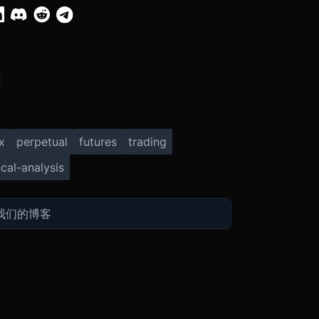
X
x
perpetual
futures
trading
cal-analysis