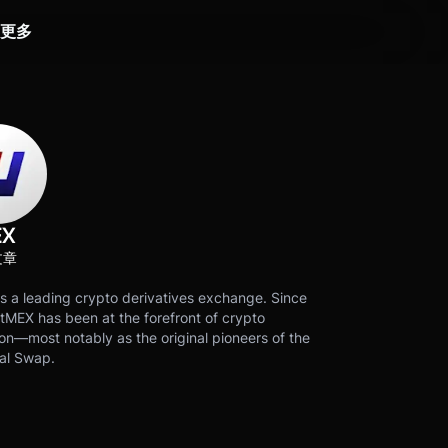
更多
EX
文章
s a leading crypto derivatives exchange. Since
tMEX has been at the forefront of crypto
on—most notably as the original pioneers of the
al Swap.