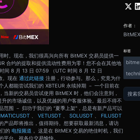
作者：
BitME
标签
。现在，我们很高兴向所有 BitMEX 交易员提供一
bitme
UR 合约的提取和提供流动性费用为零！
您不会在其他地
月 13 日 07:59 （UTC 时间 8 月 12 日
techni
放。现在
通过此链接
注册，行动参与。
那么，究竟为什
都能尝试我们的 XBTEUR 永续掉期 － 一个目前在
当新的交易员尝试使用 BitMEX 时，他们会注意到，
提升的市场诚信，以及优越的用户客服体验。
最后不得不
产品范围 － 归功于我们的 "夏季上架"，总是有新产品可以
、
MATICUSDT
、
VETUSDT
、
SOLUSDT
、
FILUSDT
的产品即将推出，值得期待。
想要获取最新消息，请访
我们的
电报频道
。
这是在 BitMEX 交易的绝佳时机，我们
的平台。
祝各位交易愉快。