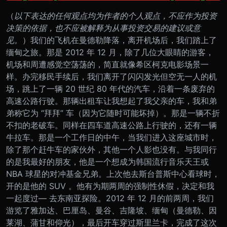
（
以下表达的任何观点均为作者的个人观点，不应作为投资
决策的依据，也不应被解释为从事投资交易的建议或意
见。
）
我们的飞机在曼德勒降落，离开机场后，我们踏上了
缅甸之旅。那是 2012 年 12 月，除了几位大眼睛的游客，
机场和周遭感觉空荡荡的，简直就像希区柯克电影场景一
样。
办完移民手续后，我们离开了闪闪发光但空无一人的机
场，跳上了一辆 20 世纪 80 年代的汽车，沿着一条废弃的
高速公路行驶。那辆出租车让我想起了我父亲的车，我和弟
弟称它为 “拜拜” 车（因为它随时可能坏掉）。那是一辆不折
不扣的老破车。同样在四车道高速公路上行驶的，还有一辆
牛拉车。那是一个工作日的中午，当我们进入这座城市时，
除了那个赶牛车的家伙外，其他一个人影也没有。
与我同行
的是我最好的朋友，他是一个想成为韩国流行音乐天王或
NBA 球星的对冲基金兄弟。上次他去斯台普斯中心看球时，
开的是他的 SUV 。他有为期两周的强制性休假，决定和我
一起度过— 去东南亚探险。2012 年 12 月的前两周，我们
游览了雅加达、巴厘岛、曼谷、吉隆坡、缅甸（曼德勒、因
莱湖、蒲甘和仰光），最后开车穿过斯里兰卡，完成了这次