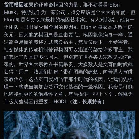
货币模因
如果你还质疑模因的力量，那不妨看看 Elon
Musk。特斯拉作为一家公司，得分应该是个大大的零蛋，但
Elon 却是有史以来最棒的模因艺术家。有人对我说，他有一
个团队，只出品火遍全网的模因e。Elon 的身家高达数千亿
美元，因为他的模因总是直击要点。
模因就像病毒一样，通
过简单易懂的叙述方式感染宿主，然后传给下一个受害者。
社交媒体的传递机制使得模因可以迅速传染给许多宿主。
我
们忘记了图画是多么强大，但别忘了世界各大宗教是如何起
家的。世界各大宗教在书籍昂贵、大多数人是文盲的时候就
获得了用户。牧师们搭建了带有图画的建筑，向普通人宣讲
宗教信条，这些图画就相当于那个时代的模因。
让我们先梳
理一下构成当前加密货币文化基石的一些模因。我会尽可能
地链接到更长的解释性文章，然后提供一些上下文，解释为
什么某些模因很重要。
HODL（注：长期持有）