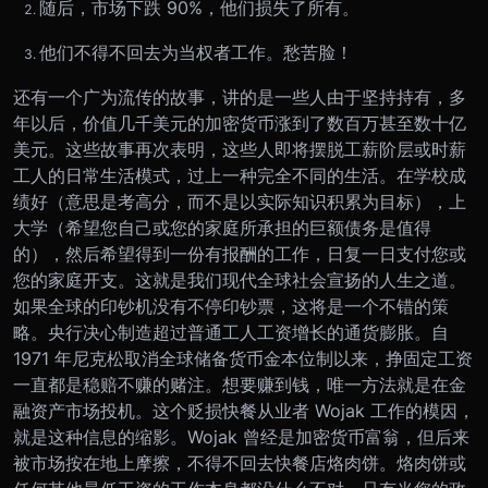
随后，市场下跌 90%，他们损失了所有。
他们不得不回去为当权者工作。愁苦脸！
还有一个广为流传的故事，讲的是一些人由于坚持持有，多
年以后，价值几千美元的加密货币涨到了数百万甚至数十亿
美元。这些故事再次表明，这些人即将摆脱工薪阶层或时薪
工人的日常生活模式，过上一种完全不同的生活。
在学校成
绩好（意思是考高分，而不是以实际知识积累为目标），上
大学（希望您自己或您的家庭所承担的巨额债务是值得
的），然后希望得到一份有报酬的工作，日复一日支付您或
您的家庭开支。这就是我们现代全球社会宣扬的人生之道。
如果全球的印钞机没有不停印钞票，这将是一个不错的策
略。央行决心制造超过普通工人工资增长的通货膨胀。自
1971 年尼克松取消全球储备货币金本位制以来，挣固定工资
一直都是稳赔不赚的赌注。想要赚到钱，唯一方法就是在金
融资产市场投机。
这个贬损快餐从业者 Wojak 工作的模因，
就是这种信息的缩影。Wojak 曾经是加密货币富翁，但后来
被市场按在地上摩擦，不得不回去快餐店烙肉饼。
烙肉饼或