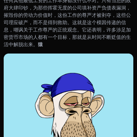
任何其他最低工资的工作本身都没什么不对。只有当您的政
府大肆印钞，为那些挥霍无度的公司填补资产负债表漏洞，
摧毁你的劳动力价值时，这份工作的尊严才被剥夺，这些公
司理应破产，而不是得到救助。
这就是这个模因传递的信
息，嘲讽关于工作尊严的正统观念。它还表明，许多涉足加
密货币市场的人都有一个目标，那就是从时间不断贬值的生
活中解脱出来。
猿