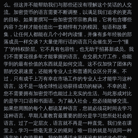
么。但这并不能帮助我们与那些还没有理解这个笑话的人交
流。加密货币的语言需要不断调整，以满足我们追求的更高
的目标。
如果要撰写一份加密货币宗教典籍，它将包含哪些
内容？怎样才能创造出一套精悍有力的模因、短语和故事
集，让任何人都能在几个小时内读懂，并像有多年经验的部
落成员一样交谈？
大量使用行话的语言只会催生另一个“懂
了”的特权阶层。它不具有包容性，也无助于招募新成员。我
们不需要花很多年才能掌握的语言。在交易大厅工作，你能
学到的最有价值的东西就是如何交流。这不仅加快了团体内
部的交易速度，还能将专业人士和普通民众区分开来。不
过，只有成千上万有幸在市场工作的专业人士才能学习这种
语言。这不是一场全球性运动获得成功的秘诀。
不幸的是，
您不需要拥有加密货币也能过上充实的生活。与此形成对比
的是学习口语和书面语。为了融入社会，您必须能够交流。
如果您周围的每个人都说某种语言，您就必须花时间去学习
这种语言。早期儿童教育最重要的部分是学习您所处社会的
语言。过了一定层次，语言就不再是一种直觉。我们坐在课
堂上，学习一些毫无意义的规则，唯一目的就是与说同一种
语言的人交流思想。
我的普通话水平还没有超过这个层次，