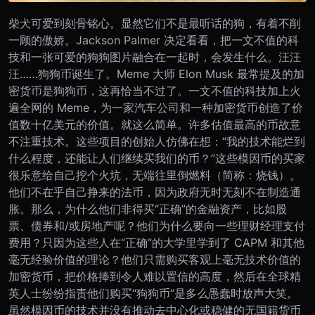
柴犬可爱到刻骨铭心。显然它们不是最听话的狗，有着不削
一顾的傲娇。
Jackson Palmer 决定看看，把一文不值的科
技和一张可爱的狗狗图片融合在一起时，会发生什么。汪汪
汪……狗狗币诞生了。
Meme 大师 Elon Musk 最常提及的加
密货币是狗狗币，这再恰当不过了。一文不值的科技加上火
遍全网的 Meme，为一家汽车公司和一种加密货币创造了价
值数十亿美元的价值。就这么简单。
许多估值最高的币故意
不注重技术。这些项目的创始人仿佛在想：“我的技术能烂到
什么程度，还能让人们继续买我们的币？”这些模因币的买家
很乐意给自己挖个火坑，无端往里倒燃料（简称：烧钱）。
他们不在乎自己挣来的法币，因为政府无时无刻不在制造通
胀。那么，为什么他们非得买“正确”的金融资产，比如股
票、债券和/或房地产呢？他们为什么要向一些理财经理支付
费用？只因为这些人在“正确”的大学里学到了 CAPM 和其他
毫无经验价值的理论？他们只需购买客观上毫无技术价值的
加密货币，把价格捧到令人难以置信的高度，然后在全球精
英人士纷纷指责他们购买“狗狗币”是多么愚蠢时放声大笑。
虽然模因币的技术并没有推动去中心化或稳健的无国籍货币