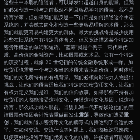
这些主中本聪的追随者，可以爆发出超越自身的能量。
但我
们必须创造一种与之前截然不同且容易学习的语言。我不是
语言学家，但如果我们能反思一下自己是如何描述这个生态
系统的，并尝试去简化和创造一些更容易理解的术语，那么
我们就能更容易构建更大的群体。
最大的挑战将是减少使用
那些在旧系统中有特定具体含义、但又宽泛描述某个特定加
密货币概念的单词和短语。“蓝筹”就是个例子，它代表优
质、高价值的金融资产，比如股票或艺术品。它有一个特定
的演变过程，就像 20 世纪初的传统金融系统形成一样。加
密货币也需要一个与之相当的术语来表示高价值，同时体现
我们的文化所特有的有机背景。我们必须向影响力人物提出
挑战，让他们的语言适应我们特定的加密货币文化，让我们
有权力定义我们是谁、我们的信仰故事。
如果那些不持有加
密货币的人都能接受这种文化，传播这种文化基因，说这种
语言，那么成功就在眼前。当婴儿潮一代开始谈论他们的宝
洁股票价格因会计报表重做而发生
震荡
，导致他们遭受
重
创
，我们就知道加密货币文化的病毒式传播达到了合适的水
平。在如何交流、交流什么等问题上，我们都应深思熟虑，
以便更好地投资于我们优秀文化的传播。许多读者可能都曾