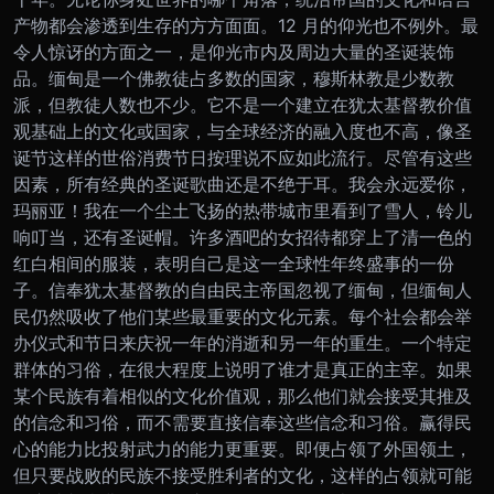
产物都会渗透到生存的方方面面。12 月的仰光也不例外。最
令人惊讶的方面之一，是仰光市内及周边大量的圣诞装饰
品。缅甸是一个佛教徒占多数的国家，穆斯林教是少数教
派，但教徒人数也不少。它不是一个建立在犹太基督教价值
观基础上的文化或国家，与全球经济的融入度也不高，像圣
诞节这样的世俗消费节日按理说不应如此流行。
尽管有这些
因素，所有经典的圣诞歌曲还是不绝于耳。我会永远爱你，
玛丽亚！我在一个尘土飞扬的热带城市里看到了雪人，铃儿
响叮当，还有圣诞帽。许多酒吧的女招待都穿上了清一色的
红白相间的服装，表明自己是这一全球性年终盛事的一份
子。
信奉犹太基督教的自由民主帝国忽视了缅甸，但缅甸人
民仍然吸收了他们某些最重要的文化元素。每个社会都会举
办仪式和节日来庆祝一年的消逝和另一年的重生。一个特定
群体的习俗，在很大程度上说明了谁才是真正的主宰。
如果
某个民族有着相似的文化价值观，那么他们就会接受其推及
的信念和习俗，而不需要直接信奉这些信念和习俗。赢得民
心的能力比投射武力的能力更重要。即便占领了外国领土，
但只要战败的民族不接受胜利者的文化，这样的占领就可能