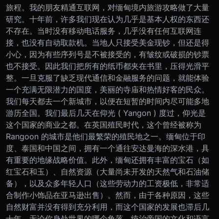
旅程。
我的朋友精通互联网，对缅甸境内旅游攻略做了大量
研究。十年前，许多我们现在认为几乎是基本人权的东西还
不存在。当时没有移动电话服务，几乎没有任何互联网连
接，也没有自动取款机。当地人只接受美金现钞，但还是得
小心，因为有些序列号是不被接受的，有皱纹或破损的钞票
也不接受。因此我们把所有的纸币都夹在书里，压得光滑平
整。
一旦克服了缺乏现代通信和金融服务的问题，就能体验
一个充满无限潜力的国度，美丽的寺庙和热情好客的民众。
我们每天都去一个新城市，以便在短暂的时间内尽可能多地
游历全国。我们最后几天在仰光 ( Yangon ) 度过，仰光是
这个国家的商业之都。在英国殖民时代，这个曾经被称为
Rangoon 的城市是他们最繁荣的殖民地之一。
缅甸位于印
度、泰国和中国之间，拥有一个通往安达曼海的深水港，具
有重要的地缘战略价值。此外，缅甸还拥有丰富的宝石（如
红宝石和玉）、自然资源（大量尚未开发的天然气和石油储
备），以及众多年轻人口（这些劳动力的工资极低，非常适
合制作小饰品在亚马逊出售）。然而，由于各种原因，这些
自然财富并没有得到充分利用，而这个国家的发展也滞后几
十年。
无论你身处世界的哪个角落，统治帝国的文化和语言