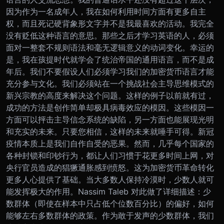
因为作为一名成年人，我在如何利用时间方面有更多自主
权，而且死记硬背象形文字并不是我最喜欢的活动。我完全
没有贬低这种语言的意思。那些之后才学习英语的人，必须
面对一整套不规则语法和毫无逻辑意义的动词变化。幸运的
是，我在孩提时代就学会了统治帝国的通用语言，而不是成
年后。
我们不要假设人们必须学习我们的加密货币语言才能
充分参与文化。我们必须站在一个挑战社会主导思维模式的
新兴宗教的高度来解决这个问题。这样的例子以前就有过，
成功的方法是创作简单却极具病毒效应的模因。这些模因一
方面可以抨击主导信念系统的缺陷，另一方面也能展现光明
和充实的未来。只要您相信，这样的未来就唾手可得。
新冠
疫情本质上是我们自作自受的恶果。然而，几乎每个国家的
各种封锁和印钞行为，都让人们习惯于花更多时间上网，对
央行官员造成的猖獗通胀感到愤怒。这为加密货币革命转化
更多人心提供了基础。
当大多数人保持冷漠时，少数人就可
能发挥极大的作用。Nassim Taleb 对此做了详细描述：少
数群体（即使在样本中只占低个位数百分比）的偏好，如何
能够左右多数群体的政策。作为敢于发声的少数群体，我们