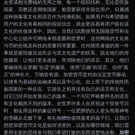
会变成相当费钱的无用之物。
每一个组织结构，无论是民族
国家、宗教还是网络国家，都需要获得并留住用户。归属感
这种病毒靠文化和语言作为传播机制。如果用户与希望吸收
用户的文化有着相同的假设信念，就会更容易将用户留在该
文化的价值体系中。因此，当我们试图使用无国籍货币和去
中心化公链许可网络来彻底重构世界时，这些网络的文化将
与币的价格及科技的质量同等重要。
任何殖民者做的第一件
事就是摧毁被压迫民众与其文化遗产的联系。脱去他们的传
统服装，让他们更名改姓，并消除他们的语言。其次，他们
要确保民众穿戴“合适”的服装、使用“正确”的语言、信仰“真
正”的神长大。
万物皆有源。加密货币是对由法定货币驱动、
以债务为基础的金融体系以及中心化、自上而下的排他性民
族国家的一种反应。它诞生之初并没有自己的语言和文化，
但它已经开始发展自己的版本，一个与它声称要抨击的语言
和文化截然不同的版本。
全世界许多人在庆祝这个世俗节日
时，都会用这样的象征符号：一位肥胖的白人老头驾着神奇
的雪橇从北极下来，将礼物赠给值得嘉奖的孩子们。让我们
想想加密货币文化是如何演变的，以及在哪些领域，我们需
要用全新的思维来与我们希望打败的东西清楚地决裂。
加密