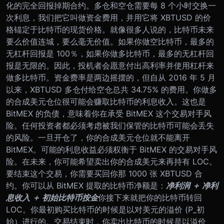
化的完全回报掉期合约。多仓和空仓需要每 8 个小时交换一
次利息，我们把它叫做资金费用，并用它将 XBTUSD 的价
格锚定于比特币的现货价格。
就像很多人说的，比特币未来
要么价值连城，要么毫无价值。如果你做空比特币，最多的
无杠杆回报是 100％，如果你做多比特币，最多的无杠杆回
报是无限的。因此，投机者会愿意付出高利率并使用杠杆来
做多比特币。资金费率是两边摇摆的，但自从 2016 年 5 月
以来，XBTUSD 多仓付给空仓总共 34.75% 的费用。
你做多
的合成美元仓位很可能会赚取比特币的利息收入。这也是
BitMEX 的负债，意味着你在承受 BitMEX 这个交易对手风
险。任何投资者都必须考虑被我们保管的比特币可能会丢失
的风险。一旦开仓了，你的合成美元仓位就不能离开
BitMEX。可能的利息收益必须权衡于 BitMEX 的交易对手风
险。
在未来，你可能希望卖出你的合成美元来再持有 LOC。
要结束这个交易，你需​​要买回你那 1000 张 XBTUSD 合
约。你可以从 BitMEX 提取的比特币净额是：
净利润 ＋ 净利
息收入 ＋ 初始比特币按金
你接下来就把你的比特币转回
LOC。你最初购买比特币的时候是以对美元的溢价 (P_初
始）进行的。交易结束时，你卖出比特币的时候是以溢价