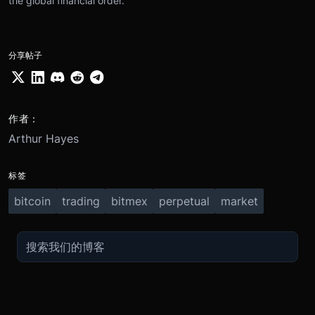
the global financial order.
分享帖子
作者：
Arthur Hayes
标签
bitcoin
trading
bitmex
perpetual
market