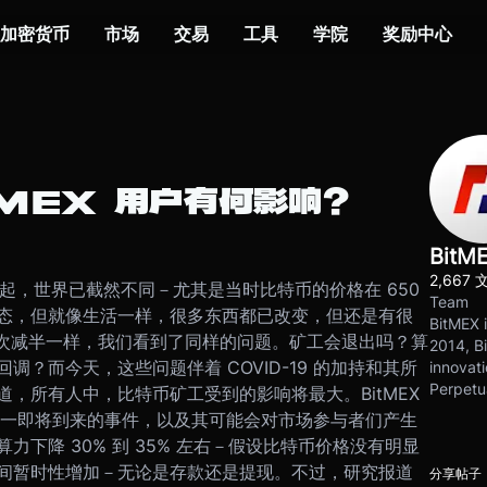
加密货币
市场
交易
工具
学院
奖励中心
MEX 用户有何影响？
BitM
2,667 
前夜起，世界已截然不同－尤其是当时比特币的价格在 650
Team
态，但就像生活一样，很多东西都已改变，但还是有很
BitMEX i
年的两次减半一样，我们看到了同样的问题。矿工会退出吗？算
2014, Bi
？而今天，这些问题伴着 COVID-19 的加持和其所
innovati
Perpetu
道，所有人中，比特币矿工受到的影响将最大。BitMEX
一即将到来的事件，以及其可能会对市场参与者们产生
下降 30% 到 35% 左右－假设比特币价格没有明显
间暂时性增加－无论是存款还是提现。不过，研究报道
分享帖子