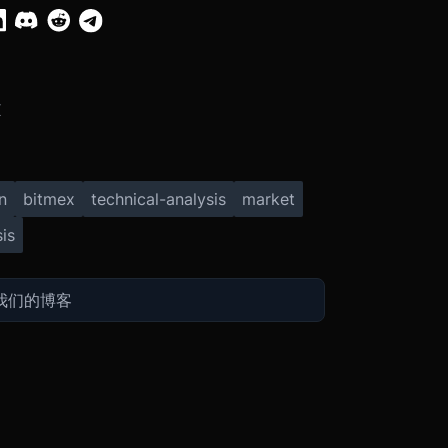
X
n
bitmex
technical-analysis
market
is