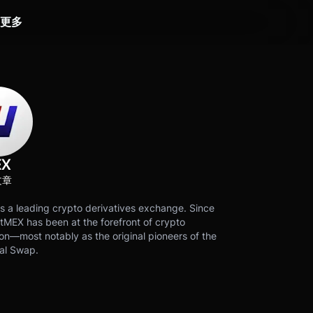
更多
EX
文章
s a leading crypto derivatives exchange. Since
tMEX has been at the forefront of crypto
on—most notably as the original pioneers of the
al Swap.