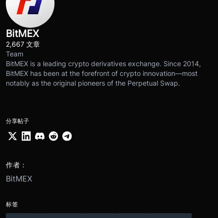
BitMEX
2,667 文章
Team
BitMEX is a leading crypto derivatives exchange. Since 2014,
BitMEX has been at the forefront of crypto innovation—most
notably as the original pioneers of the Perpetual Swap.
分享帖子
作者：
BitMEX
标签