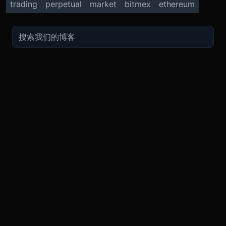
trading
perpetual
market
bitmex
ethereum