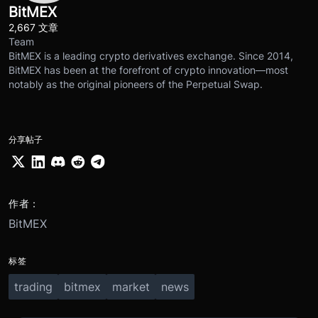
BitMEX
2,667 文章
Team
BitMEX is a leading crypto derivatives exchange. Since 2014,
BitMEX has been at the forefront of crypto innovation—most
notably as the original pioneers of the Perpetual Swap.
分享帖子
作者：
BitMEX
标签
trading
bitmex
market
news