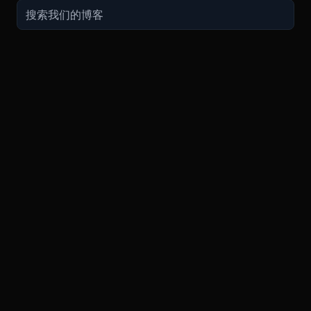
交易
关于
推广
参考
聯繫方式
衍生品
安全和托管
现在的促销
API
联系客
费用
现货
合规
推荐计划
常见问
期货指南
购买加密货币
BMEX Token
好友推荐计划服务条款
知识库
招聘
永续指南
兑换
bug反馈奖励
PGP 通
Blog
APP
TradingView
平台状
Legal
XBTUSD
公告
ETHUSD
BNBUSD
BMEXUSDT