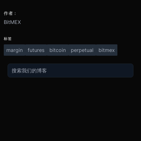
作者：
BitMEX
标签
margin
futures
bitcoin
perpetual
bitmex