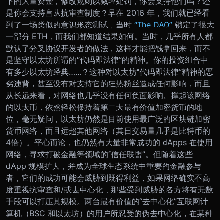
下的大量资金，修改规则以减轻处罚，你会支持他们吗？还
是你会支持盲从抗审查制度？
早在 2016 年，我们就已经看
到了一场类似的意识形态测试，当时
“The DAO”
锁定了很大
一部分 ETH，而我们都知道结果如何。当时，几乎所有人都
默认了分叉协议开发者的做法，这样才能把钱拿回来，而不
是坚守以太坊所谓的“代码即法律”的精神。
你的投资组合中
有多少以太坊经典……？
这种对以太坊“代码即法律”精神的恶
劣违背，甚至没有对支持它的狂热粉丝造成任何影响，而且
从长远来看，对网络也几乎没有任何负面影响。撑起该网络
的以太币，依然轻松保持着第二大最有价值加密货币的地
位，毫无疑问，以太坊仍然是目前使用最广泛的区块链加密
货币网络，而且远超其他网络（其日交易量几乎是比特币的
4倍）。
平心而论，也仍然有大量非常成功的 dApps 在使用
网络，寻求打破金融等领域的“信任联盟”。但随着这些
dApp 规模扩大，并成为全球生态系统中重要的金融参与
者，它们的成功可能会威胁到既得利益，如果网络确实不高
度重视抗审查和/或去中心化，那些受到威胁的各方将有无数
手段可以打压其规模。
两台最有价值的“去中心化”互联网计
算机（BSC 和以太坊）的用户所忍受的伪去中心化，在某种