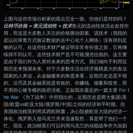
上图与这些市场分析家的观点完全一致。但他们是对的吗？
比特币价格 = 美元流动性 + 技术
美元的流动性状况会发挥作
用，而这是大多数人关注的价格驱动因素。该技术（我指的
是以抗审查方式验证数据的去中心化个人网络）没有得到足
够的认可。在这些技术财产被证明非常有价值之前，它将继
续得不到认可。
这些技术财产是不可能
预先
估值的。这主要
是由于我们作为人类对未来的思考方式。我们倾向于利用近
期历史来预测未来。对于大多数生活在经济规模庞大的发达
国家的人来说，从金融服务的角度来看，近期历史还是不错
的。法币及其金融系统是有效的。你赚钱、储蓄和投资，而
不用担心被专横的政府没收。
正如我在最近的一篇文章
For t
he War
《为了战争》中所指出的，近期历史是两大集团(美
国/欧盟vs欧亚大陆/俄罗斯/中国)之间的经济和平时期。但
美国政治精英利用其西欧附庸，决心阻挠欧亚大陆的经济一
体化。俄罗斯入侵乌克兰并未迅速取胜，算是帮了他们一个
忙。现在，政治精英们可以利用乌克兰的动能战争作为加剧
经济战争的
宣战理由
，而经济战争总是发生在衰落的美国强