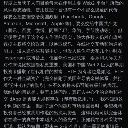
程度上反映了人们目前每天在使用主要 Web2 平台时所做的
意识形态牺牲。使用这些平台也有一个不那么隐蔽的代价：
你要么把数据交给美国政府（Facebook、Google、
Amazon、Microsoft、Apple 等)，要么交给中国共产党
（腾讯、百度、微博、阿里巴巴、华为、字节跳动等）。但
即便意识到了这个令人作呕的现实，绝大多数人仍然自愿将
数据主权移交给政府，以换取娱乐、在线社交互动和沟通的
能力。没人逼你买智能手机，也没人逼你每天花几个小时在
Instagram 或抖音上，但显然你已经决定，娱乐和人际关系
对你来说比数据隐私更重要。
美国和中国 Web2 巨头的早期
投资者赚取了世代相传的财富，ETH 持有者也是如此。ETH
作为一种金融资产（完全依附于美国主导的金融体系，并打
着“分中心化”的旗号）在不久的将来仍可能有极佳的表现。
我纠结的问题是，鉴于上述问题，真正去中心化的金融和社
交 dApp 是否能大规模存在（即有数亿用户）。我不知道这
个问题的答案，但到了这个问题对市场很重要时，希望机构
投资者已经被我用作退的出流动资金，这样我就可以完全沐
浴在唯一的真主中本聪大人的圣光中。
正如我在各种采访中
所说，我认为短期（即未来 3-6 个月）唯一重要的事情是，