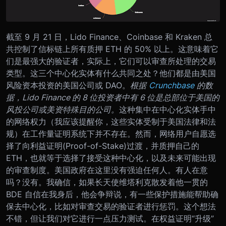
截至 9 月 21 日，Lido Finance、Coinbase 和 Kraken 总
共控制了信标链上所有质押 ETH 的 50% 以上。这意味着它
们是最强大的验证者，实际上，它们可以审查所处理的交易
类型。这三个中心化实体有什么共同之处？他们都是由美国
风险资本投资的美国公司或 DAO。
根据
Crunchbase
的数
据，Lido Finance 的 8 位投资者中有 6 位是总部位于美国的
风投公司或美资特殊目的公司。
这种集中在中心化实体手中
的网络权力（我应该提醒你，这些实体受制于美国法律和法
规）在工作量证明系统下并不存在。然而，网络用户自愿选
择了向利益证明(Proof-of-Stake)过渡，并质押自己的
ETH，也就等于选择了接受这种中心化，以及未来可能出现
的审查制度。美国政府在这里没有强迫任何人。
有人在意
吗？没有。我确信，如果长天使维塔利克散发着他一贯的
BDE 自信在我身后，他会争辩说，有一些保护措施能帮助确
保去中心化，比如对审查交易的验证者进行惩罚。这个想法
不错，但让我们对它进行一点压力测试。
在权益证明“升级”