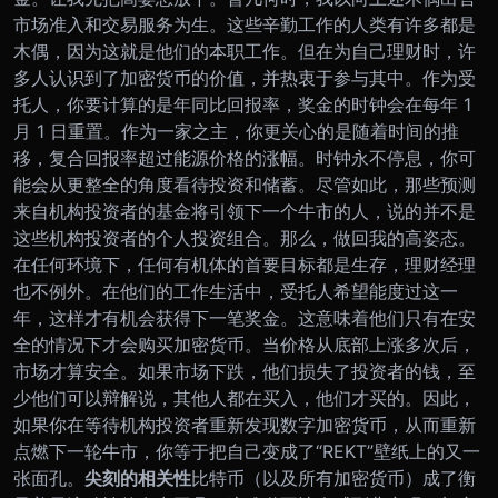
市场准入和交易服务为生。这些辛勤工作的人类有许多都是
木偶，因为这就是他们的本职工作。但在为自己理财时，许
多人认识到了加密货币的价值，并热衷于参与其中。作为受
托人，你要计算的是年同比回报率，奖金的时钟会在每年 1
月 1 日重置。作为一家之主，你更关心的是随着时间的推
移，复合回报率超过能源价格的涨幅。时钟永不停息，你可
能会从更整全的角度看待投资和储蓄。
尽管如此，那些预测
来自机构投资者的基金将引领下一个牛市的人，说的并不是
这些机构投资者的个人投资组合。那么，做回我的高姿态。
在任何环境下，任何有机体的首要目标都是生存，理财经理
也不例外。在他们的工作生活中，受托人希望能度过这一
年，这样才有机会获得下一笔奖金。这意味着他们只有在安
全的情况下才会购买加密货币。当价格从底部上涨多次后，
市场才算安全。如果市场下跌，他们损失了投资者的钱，至
少他们可以辩解说，其他人都在买入，他们才买的。
因此，
如果你在等待机构投资者重新发现数字加密货币，从而重新
点燃下一轮牛市，你等于把自己变成了“REKT”壁纸上的又一
张面孔。
尖刻的相关性
比特币（以及所有加密货币）成了衡