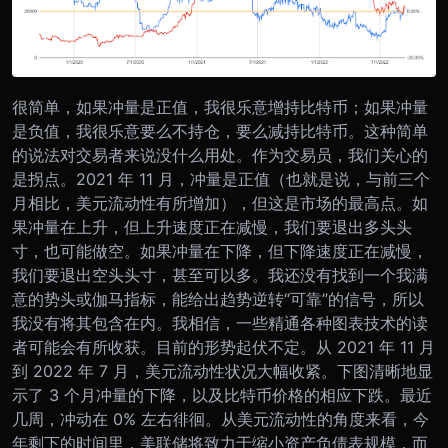
很简单，如果冲量是正值，我很乐意增持比特币；如果冲量
是负值，我很乐意要么不持仓，要么减持比特币。
这种简单
的说法对交易者来说没什么用处。作为交易员，我们关心的
是拐点。2021 年 11 月，冲量是正值（也就是说，与前三个
月相比，美元流动性有所增加），但这是市场的最高点。如
果冲量在上升，但上升速度正在减慢，我们要退出多头头
寸，也可能做空。如果冲量在下降，但下降速度正在减慢，
我们要退出空头头寸，甚至可以多。
我还没有找到一个我满
意的势头或伽马指标，能给出趋势逆转“可靠”的信号，所以
我没有将其包含在内。我相信，一些精通各种图表技术的读
者可能会有所收获。
目前的形势起伏不定。从 2021 年 11 月
到 2022 年 7 月，美元流动性状况大幅收紧。下图清晰地显
示了 3 个月冲量的下降，以及比特币价格的相应下跌。最近
几周，冲动在 0% 左右徘徊。
从美元流动性的角度来看，今
年剩下的时间里，美联储将致力于缩小资产负债表规模，而