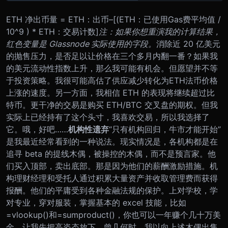
ETH 净出币量 = ETH：出币–[(ETH：已使用Gas费平均值 /
10^9 ) * ETH：交易计数]
注：如果你想重演我的计算结果，
红色变量是 Glassnode 实际使用的字段。
消除近 20 亿美元
的抛售压力，是否足以让价格在三个多月内翻一番？如果我
的美元流动性指数上升，那么我可能有机会。但愿望并不等
于投资策略。我很可能高估了供应减少转化为ETH法币价格
上涨的速度。另一方面，我相信 ETH 的表现将继续超过比
特币。更干净的交易是购买 ETH/BTC 交叉盘的期权。但我
实际上已经持有了这个头寸，我喜欢交易，所以我选择了
它。哦，好吧……
机构性遗弃
“只有机构回归，牛市才能开始”
是我最近经常看到的一种说法。现实情况是，各机构都是在
追寻 beta 的提线木偶，被操控的木偶，而不是预言家。他
们买入顶部，卖出底部。那是因为他们的薪酬激励措施。
机
构理财经理和受托人通过积累大量资产并收取管理费而获得
报酬。他们的平庸受到各种金融法规的保护。上对学校，学
对专业，穿对服装，掌握基本的 excel 技能，比如
=vlookup()和=sumproduct()，你也可以一年赚个几十万美
金。
让我先把高姿态放下。曾几何时，我以向上述木偶出售