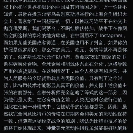
权下的和平世界和崛起的中国及其附庸国之间。万一你还不
知道，最近在撒马尔罕乌兹别克斯坦举行的上海合作组织大
会上，普京给了中国想要的一切，以换取习近平不在外交上
抛弃俄罗斯。我们喝茅台，不喝红牌伏特加。
战争正在像网
络空间这样的寒冷的地方肆虐。在中国用不了 Instagram，
而如果某些美国政客得逞，在美国也用不了抖音。如果你的
护照是俄罗斯的，那么你的美元、欧元、英镑等就不再是你
的了。俄罗斯现在只允许以卢布、黄金或“友好”国家的货币
购买碳氢化合物。全球金融和能源体系正在分化，这将导致
严重的通货膨胀。在这种情况下，由全人类拥有和运营、并
为人类服务的全球货币就具有无限价值。只有到了这个时
候，比特币技术才能彰显其真正的价值，并支撑上述价值主
张的右侧部分。
金融分析师完全忽略了等式的这一部分，因
为他们是人类。在它有价值之前，人类无法对它进行估值，
因此在任何一种模式中，它被赋予的价值都是零。因此，虽
然我完全同意比特币的价格在短期内会和美元的流动性保持
一致，但随着这场经济战争的加剧，我认为比特币技术的价
值将开始体现出来。
冲量
美元流动性指数虽然能很好地解释