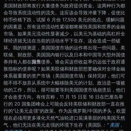
美国财政部将发行大量债务为政府提供资金。这两种行为都
会导致系统流动性的流失。这应该会导致冲量下降，促使比
特币价格下跌，试探 6 月份 17,500 美元的低点。
缓解问题
的因素是，所有这些流动性紧缩都将摧毁美国和世界的金融
市场。如果美元流动性显著减少，以美元为基础的高杠杆全
球经济就无法在当前的活动水平下生存。这会造成一些破
坏。我的猜测是，美国国债市场的运作将出现一些问题。美
联储、财政部、美国国内银行以及日本和中国等大型外国债
券持有人都在
抛售
债券。谁会买这些收益率仍远低于政府通
胀指标的债券呢？如果美联储和财政部想要确保对全球金融
体系最重要的资产市场（美国国债市场）保持完好，他们可
能不得不放弃从系统中大幅移除美元的计划。政治是一项被
动的工作，所以，很可能要等到美国国债市场崩溃后，他们
才会改变方向。
有传言称，11 月 15 日至 16 日在巴厘岛举
行的 20 国集团峰会上可能会反转美联储和财政部一直在推
行的“让美元走强”的政策。作为反俄罗斯/中国的矛头，欧盟
现在必须用更多液化天然气油轮进口装满香甜的纯美国天然
气，他们无法在美元走强的环境下生存（美国队
：“
美国，