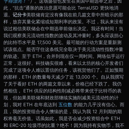
干得漂亮！
”
）。
这场盛会也发生在美国中期选举之后，因
此，“抗击”通胀的政治意愿可能会比 TerraUSD 更快地消
退。
记分卡
美联储肯定没有像我在前几篇文章中所暗示的那
样，放弃其量化紧缩或短期利率的政策。不过，我从来没有
说过相信美联储会在中期选举前做出决定。我还有时间！
当
我们观察美元流动性指数的波动及其冲量时，多头应该担心
的比特币水平是 17,500 美元。最可能的行动方案是重新测
试该低点。能否守住这条线完全取决于美元流动性指数冲量
的轨迹。
至于 ETH，合并到现在仅一周时间。网络似乎运行
正常，这很好。科技确实很难，看来以太坊的核心开发者们
完成了这项令人难以置信的任务，该祝贺他们了。正如预期
的那样，ETH 的数量每天减少了近 13,000 个。
自从我撰写
了关于看好 ETH 的两篇文章以来，价格已经下跌了。我仍
然相信， ETH 供应的结构性削减必将带来优于比特币的表
现，但如果美联储和财政部继续实施削减美元流动性的计
划，我对 ETH 在年底达到
五位数
的能力几乎没有信心。而
且，我的投资组合令人懊恼的是，我认为我 12 月到期的期
权将毫无价值。
话虽如此，我是否会减少投资组合中 ETH
和 ERC-20 垃圾币的比重？绝不！因为我持有实物币，我不