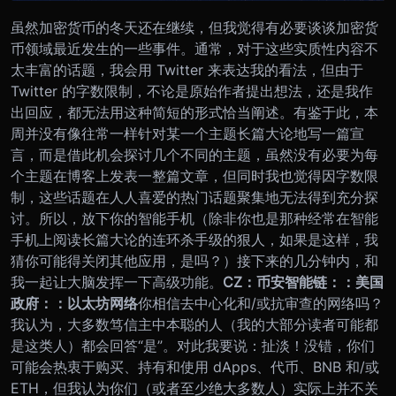
虽然加密货币的冬天还在继续，但我觉得有必要谈谈加密货
币领域最近发生的一些事件。
通常，对于这些实质性内容不
太丰富的话题，我会用 Twitter 来表达我的看法，但由于
Twitter 的字数限制，不论是原始作者提出想法，还是我作
出回应，都无法用这种简短的形式恰当阐述。
有鉴于此，本
周并没有像往常一样针对某一个主题长篇大论地写一篇宣
言，而是借此机会探讨几个不同的主题，虽然没有必要为每
个主题在博客上发表一整篇文章，但同时我也觉得因字数限
制，这些话题在人人喜爱的热门话题聚集地无法得到充分探
讨。
所以，放下你的智能手机（除非你也是那种经常在智能
手机上阅读长篇大论的连环杀手级的狠人，如果是这样，我
猜你可能得关闭其他应用，是吗？）接下来的几分钟内，和
我一起让大脑发挥一下高级功能。
CZ：币安智能链：：美国
政府：：以太坊网络
你相信去中心化和/或抗审查的网络吗？
我认为，大多数笃信主中本聪的人（我的大部分读者可能都
是这类人）都会回答“是”。
对此我要说：扯淡！没错，你们
可能会热衷于购买、持有和使用 dApps、代币、BNB 和/或
ETH，但我认为你们（或者至少绝大多数人）实际上并不关