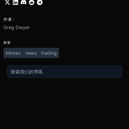
作者：
Greg Dwyer
标签
bitmex
news
trading
交易
关于
推广
参考
聯繫方式
衍生品
安全和托管
现在的促销
API
联系客
费用
现货
合规
推荐计划
常见问