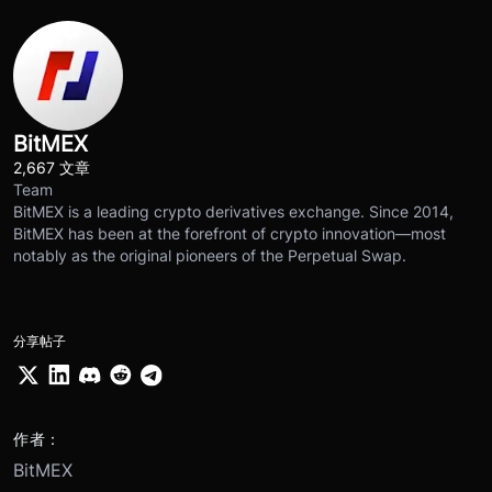
BitMEX
2,667 文章
Team
BitMEX is a leading crypto derivatives exchange. Since 2014,
BitMEX has been at the forefront of crypto innovation—most
notably as the original pioneers of the Perpetual Swap.
分享帖子
作者：
BitMEX