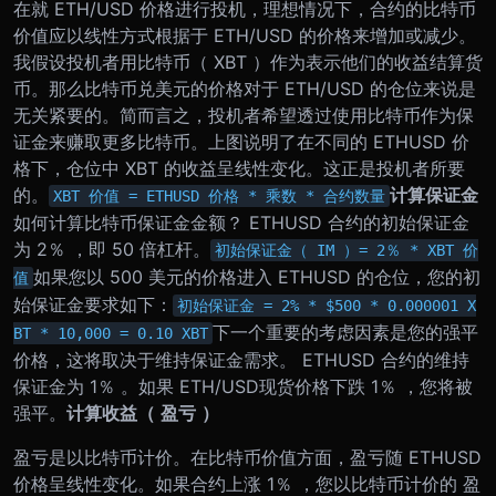
在就 ETH/USD 价格进行投机，理想情况下，合约的比特币
价值应以线性方式根据于 ETH/USD 的价格来增加或减少。
我假设投机者用比特币（ XBT ）作为表示他们的收益结算货
币。那么比特币兑美元的价格对于 ETH/USD 的仓位来说是
无关紧要的。简而言之，投机者希望透过使用比特币作为保
证金来赚取更多比特币。
上图说明了在不同的 ETHUSD 价
格下，仓位中 XBT 的收益呈线性变化。这正是投机者所要
的。
计算保证金
XBT 价值 = ETHUSD 价格 * 乘数 * 合约数量
如何计算比特币保证金金额？ ETHUSD 合约的初始保证金
为 2％ ，即 50 倍杠杆。
初始保证金（ IM ）= 2％ * XBT 价
如果您以 500 美元的价格进入 ETHUSD 的仓位，您的初
值
始保证金要求如下：
初始保证金 = 2% * $500 * 0.000001 X
下一个重要的考虑因素是您的强平
BT * 10,000 = 0.10 XBT
价格，这将取决于维持保证金需求。 ETHUSD 合约的维持
保证金为 1％ 。如果 ETH/USD现货价格下跌 1％ ，您将被
强平。
计算收益（ 盈亏 ）
盈亏是以比特币计价。在比特币价值方面，盈亏随 ETHUSD
价格呈线性变化。如果合约上涨 1％ ，您以比特币计价的 盈