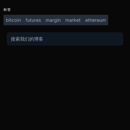
标签
bitcoin
futures
margin
market
ethereum