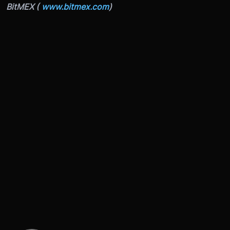
BitMEX (
www.bitmex.com
)