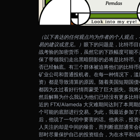
（以下表达的任何观点均为作者的个人观点，
易的建议或意见。）
眼下的问题是，比特币目
战考验的加密货币，虽然它的下跌幅度可能不
保了带领我们走出黑暗阴影的必将是比特币。
否已经触底。
有三个群体被迫将他们的比特币
矿业公司和普通投机者。在每一种情况下，滥
资）都是导致清算的原因。随着美国短期国债收
都因为太过看好行情而蒙受了巨大损失。
我将
然后解释为什么我认为他们已经没有更多比特
近的 FTX/Alameda 大灾难期间达到了本周
个可能的底部进行交易。为此，我最近参加了我的宏
后，他说了一句切中要害的话。他表示，投资
人关注的却是中间的噪音，而判断底部通常会
部时尽量保护自己的投资组合，为在水平和/