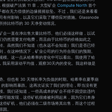
，根据破产法第 11 章，大型矿企
Compute North
首个
乎都在无力偿债的边缘摇摇欲坠。
不过，我们还是来看看
司有何影响，以及它们采取了哪些应对措施。
Glassnode
持比特币的 30 天净变动情况。
矿企一直在净出售大量比特币。他们必须这样做，以试
们仍然需要支付电费，而且由于比特币的价格如此之
转。
虽然我们不知道（也永远不会知道）我们是否已经
到，在这种情况下，矿业公司的行为符合我们的预期。
规模。这一点从哈希率的变化中可以看出。我使用了哈
后，我采用滚动平均值，观察30天内的变化。我这样做是
。但也有 30 天增长率为负值的时期。哈希率在夏季崩
meda 的影响而暴跌。这再次证实了我们的理论，即当没有更
模。
我们还知道，一些高成本的矿企不得不因贷款违约
都可能发现，这些矿机很难被利用起来，因为它们本身
这些矿机，他们必须在二级市场将其出售，而这个过程
原因。