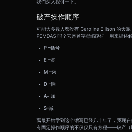
我们深入探讨一下。
破产操作顺序
可能大多数人都没有 Caroline Elliso
PEMDAS 吗？它是首字母缩略词，用来描述
P –
括号
E –
幂
M –
乘
D –
除
A
– 加
S
–
减
离最开始学到这个缩写已经几十年了，我现在
有固定操作顺序的不仅仅只有方程——破产（