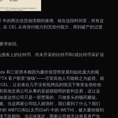
2022 年的两次信贷崩溃期间激增。就在这段时间里，所有这
，在 CEL 从有偿付能力到无偿付能力，再到破产的过渡
被要求收回。
产负债表上的比特币、尚未开采的比特币和/或比特币采矿设
eda 和三箭资本都因为廉价借贷而发展到如此庞大的规
从 FTX 客户那里“借钱”——尽管其他人可能称之为盗窃。就
CEL，让后者在几乎没有抵押品的情况下将资金借给他
和其他交易公司从事的是超级聪明的套利交易，这让这
知道这些公司只是一群堕落的、只做多头的嗑药赌徒。
赌。
当这两家公司陷入困境时，我们看到了什么？我们
 WBTC)和以太币(DeFi 中的 WETH)，被大量转移到
模下跌期间。当尘埃落定，两家公司都无法将其资产负