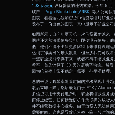
1.03 亿美元
设备贷款的违约索赔。今年 9 月
破产，
Argo Blockchain(ARBK)
等大公司似
图表，看看这几波加密货币信贷紧缩对矿业公
发布了一份出色的图表，其中显示了矿业公司所
如图所示，自今年夏天第一次信贷紧缩以来，
图偿还大额法币债务负担。即便没有债务，他
低，他们不得不出售更多比特币来维持设施运
达到了净卖出的最大数量，但至少我们可以看
一些矿企没能幸存下来，或者不得不缩减业务
希率，首先计算了 30 天的滚动平均值。然
因为哈希率非常不稳定，需要一些平滑处理。
总的来说，哈希率随着时间的推移呈现上升趋势
溃后立即下降，然后最近由于 FTX / Ala
多信贷可用于支付电费时，矿企将缩减业务规
而停止经营。任何接受矿机作为抵押的放贷人
并不经营数据中心业务。由于放贷人无法使用
需要时间。这也是导致哈希率下降一段时间的