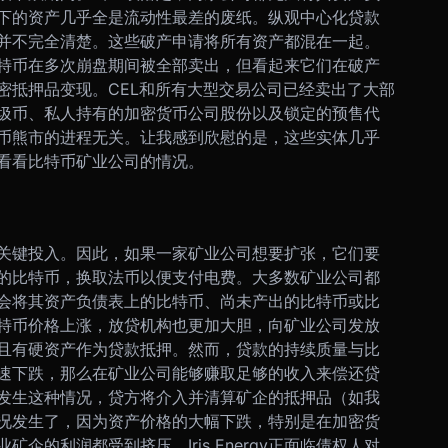
下的资产几乎全是流动性最差的废纸。纵观中心化贷款
并不完全清楚。这些破产申请将所有资产都混在一起。
特币在多次崩盘期间被全部卖出，但看起来它们在破产
密抵押品变现。
CEL和所有大型交易公司已经卖出了大部
圾币、私人持有的加密货币公司股份以及锁定的预售代
币熊市的进程无关。让我感到欣慰的是，这些实体几乎
看看比特币矿业公司的情况。
关键投入。因此，如果一家矿业公司想要扩张，它们要
的比特币，换取法币以便支付电费。大多数矿业公司都
会将其资产负债表上的比特币、尚未产出的比特币或比
特币价格上涨，放贷机构也更加大胆，向矿业公司发放
且有硬资产作为贷款抵押。然而，贷款的持续质量与比
速下跌，那么在矿业公司能够赚取足够的收入来偿还贷
发生这种情况，贷方将介入并清算矿企的抵押品（如我
况发生了，因为资产价格的大幅下跌，特别是在加密货
的利润都受到挤压。Iris Energy正面临债权人对