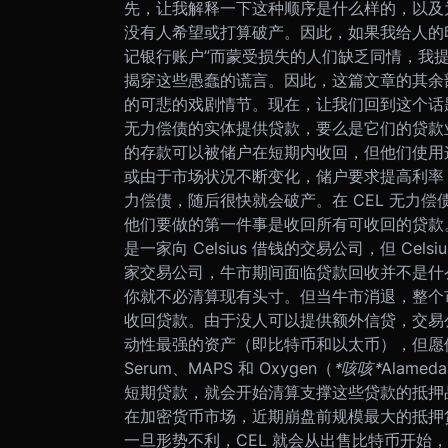
先，让我解释一下这种顺序是什么样的，以及
没有人希望或打算破产。因此，如果我给人的印象是对那
记银行账户”而蒙受损失的人们缺乏同情，我
揭穿这些愚蠢的谎言。因此，这篇文章的其余
的可悲的戏剧情节。现在，让我们回到这个话
无力偿债的实体提供贷款，要么是它们的贷款
的存款可以被储户在短期内收回，但他们使用
或由于市场状况不断变化，储户要求提高利率，
力偿债，随后很快就会破产。
在 CEL 无
他们要做的第一件事是收回所有可收回的贷款
是一家向 Celsius 借钱的交易公司，但 C
家交易公司，牛市期间面临贷款回收并不是什么
你就不必清算现有头寸。但当牛市消退，整个市
收回贷款。由于没人可以提供额外信贷，交易
动性最强的资产（即比特币和以太币），但愿
Serum、MAPS 和 Oxygen（
*咳咳*
Alame
短期贷款，就会开始清算支撑这些贷款的抵押
在加密货币市场，近期崩盘前规模最大的抵押
一旦形势不利，CEL 就会从出售比特币开始