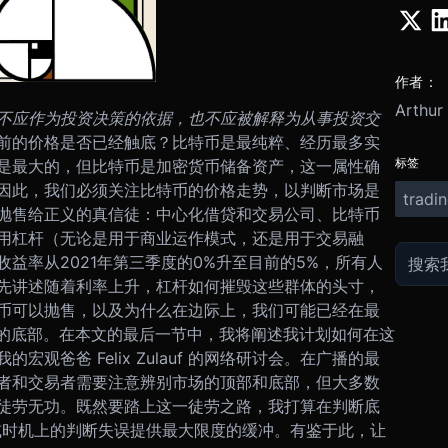
作者：
Arthur
不应作为投资决策的依据，也不应被解释为从事投资交
前的价格是否已经触底？比特币是最纯粹、经历最多实
标签
是最大的，但比特币是加密货币储备资产，这一属性确
因此，我们必须关注比特币的价格走势，以判断市场是
tradi
抛售给正义的真信徒：中心化借贷和交易公司、比特币
用杠杆（无论是用于商业运作模式，还是用于交易融
益率从2021年第三季度的0%升至目前的5%，所有人
先讲述随着利率上升，杠杆如何摧毁这些群体的头寸，
币可以抛售，以及为什么在边际上，我们可能已经在最
期的底部。
在本文的最后一节中，我将阐述我计划如何在这
观爸爸 Felix Zulauf 的网络研讨会。在广播的最
者和交易者需要注意辨别市场的顶部和底部，但大多数
徒劳无功。既然要踏上这一徒劳之路，我打算在判断底
或时机上的判断失误提供最大限度的缓冲。
有鉴于此，让