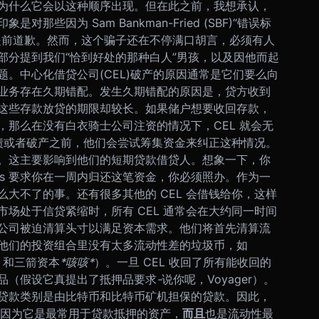
为什么它会以这种顺序出现。
但在此之前，我想承认，
些因为 Sam Bankman-Fried (SBF)“错误标
提前道歉。然而，这个骗子还在不停满口胡言，必须有人
部分提到我们“恰到好处的那种白人”男孩，以及因他而起
题。
中心化借贷公司(CEL)破产的原因通常是它们要么向
业务存在久期错配。发生久期错配的原因是，贷方收到
这些存款放贷的期限却较长。如果储户想要收回存款，
那么在没有白衣骑士公司注资的情况下，CEL 就会无
力偿债或者破产之前，他们会尝试筹集资金来纠正这种情况。
。这主要影响到他们的短期贷款借贷人。
想象一下，你
elsius 要求你在一周内归还这笔资金，你必须照办。作为一
大不了的事。还有很多其他的 CEL 会借钱给你，这样
场处于信贷紧缩时，所有 CEL 通常会在大约同一时间
公司被迫清算头寸以满足资本需求。他们将首先清算流
他们的投资组合里没有太多流动性差的垃圾币，如
da 和三箭资本
*咳咳*
）。
一旦 CEL 收回了所有能收回的
品（假设它真提出了抵押品要求
-
说你呢，Voyager）。
贷款类别是由比特币和比特币矿机担保的贷款。因此，
，因为它是最常用于贷款抵押的资产，
而且
也是流动性最