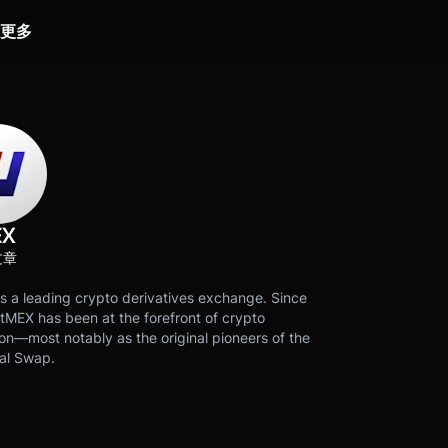
更多
EX
文章
s a leading crypto derivatives exchange. Since
tMEX has been at the forefront of crypto
on—most notably as the original pioneers of the
al Swap.