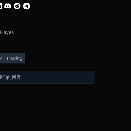
 Hayes
x
trading