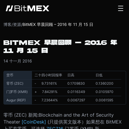
博客
资源
BitMEX 早晨回顾 – 2016 年 11 月 15 日
/
/
BITMEX 早晨回顾 – 2016 年
11 月 15 日
14 十一月 2016
货币
二十四小时回报率
日高
日低
零币 (ZEC)
- 9.73161%
0.1709830
0.1360200
门罗币 (XMR)
+ 7.84291
%
0.0116349
0.0105970
Augur (REP)
- 7.23644%
0.0067297
0.0061595
零币 (ZEC) 新闻:
Blockchain and the Art of Security
Theater
[
CoinDesk
]
(只提供英文版本）
如果想在 BitMEX
上买卖零币，可选择
ZECZ16
门罗币 (XMR) 新