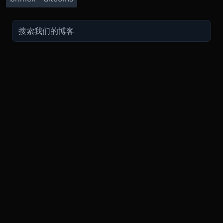
交易
关于
推广
参考
聯繫方式
衍生品
安全和托管
现在的促销
API
联系客
费用
现货
合规
推荐计划
常见问
期货指南
购买加密货币
BMEX Token
好友推荐计划服务条款
知识库
招聘
永续指南
兑换
bug反馈奖励
PGP 通
Blog
APP
TradingView
平台状
Legal
XBTUSD
公告
ETHUSD
BNBUSD