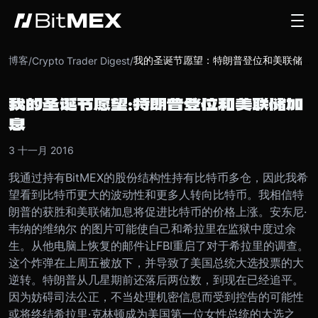
博客
/
Crypto Trader Digest
/
我的圣诞节愿望：特朗普登位和美联储加息
我的圣诞节愿望：特朗普登位和美联储加
息
3 十一月 2016
我通过持有BitMEX的股份结构性持有比特币多仓，因此我希
望看到比特币更大的波动性和更多人转向比特币。我相信特
朗普的获胜和美联储加息将促进比特币的价格上涨。
安东尼·
韦纳的维纳尔 的图片可能使自己和希拉里在监狱中度过余
生。从他电脑上恢复的邮件让FBI重启了对于希拉里的调查。
这个炸弹在上周五被放下，并导致了美国总统大选投票的大
逆转。
特朗普从几星期前还落后两位数，到现在已经追平。
因为妨碍司法公正，不当处理机密信息而受到控告的可能性
或将终结希拉里·克林顿成为美国第一位女性总统的大选之