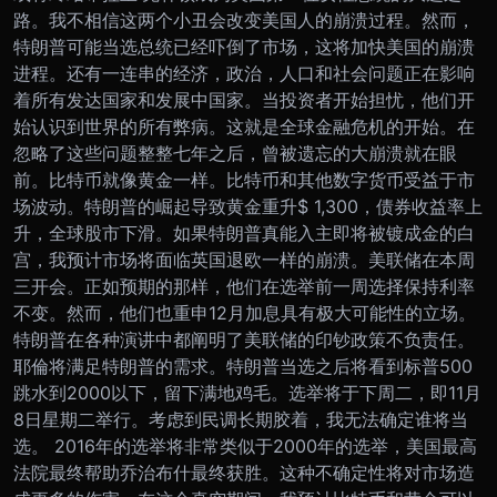
路。
我不相信这两个小丑会改变美国人的崩溃过程。然而，
特朗普可能当选总统已经吓倒了市场，这将加快美国的崩溃
进程。还有一连串的经济，政治，人口和社会问题正在影响
着所有发达国家和发展中国家。
当投资者开始担忧，他们开
始认识到世界的所有弊病。这就是全球金融危机的开始。在
忽略了这些问题整整七年之后，曾被遗忘的大崩溃就在眼
前。
比特币就像黄金一样。比特币和其他数字货币受益于市
场波动。特朗普的崛起导致黄金重升$ 1,300，债券收益率上
升，全球股市下滑。如果特朗普真能入主即将被镀成金的白
宫，我预计市场将面临英国退欧一样的崩溃。
美联储在本周
三开会。正如预期的那样，他们在选举前一周选择保持利率
不变。然而，他们也重申12月加息具有极大可能性的立场。
特朗普在各种演讲中都阐明了美联储的印钞政策不负责任。
耶倫将满足特朗普的需求。特朗普当选之后将看到标普500
跳水到2000以下，留下满地鸡毛。
选举将于下周二，即11月
8日星期二举行。考虑到民调长期胶着，我无法确定谁将当
选。 2016年的选举将非常类似于2000年的选举，美国最高
法院最终帮助乔治布什最终获胜。
这种不确定性将对市场造