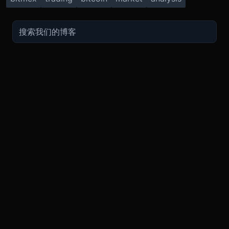
交易
关于
推广
参考
聯繫方式
衍生品
安全和托管
现在的促销
API
联系客
费用
现货
合规
推荐计划
常见问
期货指南
购买加密货币
BMEX Token
好友推荐计划服务条款
知识库
招聘
永续指南
兑换
bug反馈奖励
PGP 通
Blog
APP
TradingView
平台状
Legal
XBTUSD
公告
ETHUSD
BNBUSD