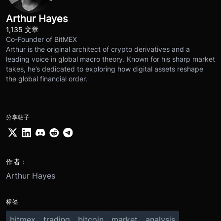
Arthur Hayes
1,135 文章
Co-Founder of BitMEX
Arthur is the original architect of crypto derivatives and a
leading voice in global macro theory. Known for his sharp market
takes, he’s dedicated to exploring how digital assets reshape
the global financial order.
分享帖子
作者：
Arthur Hayes
标签
bitmex
trading
bitcoin
market
analysis