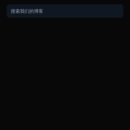
交易
关于
推广
参考
聯繫方式
衍生品
安全和托管
现在的促销
API
联系客
费用
现货
合规
推荐计划
常见问
期货指南
购买加密货币
BMEX Token
好友推荐计划服务条款
知识库
招聘
永续指南
兑换
bug反馈奖励
PGP 通
Blog
APP
TradingView
平台状
Legal
XBTUSD
公告
ETHUSD
BNBUSD