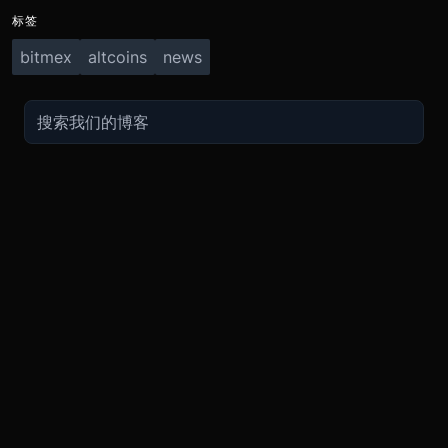
标签
bitmex
altcoins
news