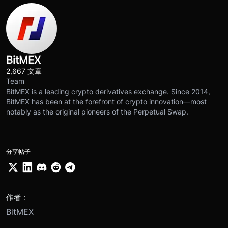
BitMEX
2,667 文章
Team
BitMEX is a leading crypto derivatives exchange. Since 2014,
BitMEX has been at the forefront of crypto innovation—most
notably as the original pioneers of the Perpetual Swap.
分享帖子
作者：
BitMEX