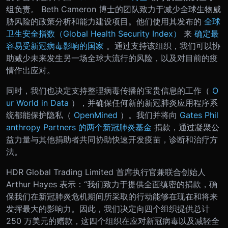
组负责。 Beth Cameron 博士的团队致力于减少全球生物威
胁风险的政策分析和能力建设项目。他们使用其发布的
全球
卫生安全指数（Global Health Security Index）
来
确定最
容易受新冠病毒影响的国家
。通过支持该组织，我们可以协
助减少未来发生另一场全球大流行的风险，以及对目前的疫
情作出应对。
同时，我们也决定支持整理病毒传播的宝贵信息的工作（
O
ur World in Data
），并确保任何新的新冠肺炎应用程序系
统都能保护隐私（
OpenMined
）。我们并将向
Gates Phil
anthropy Partners 的两个新冠肺炎基金
捐款，通过凝聚公
益力量与其他捐助者共同协助快速开发疫苗，诊断和治疗方
法。
HDR Global Trading Limited 首席执行官兼联合创始人
Arthur Hayes 表示：“我们致力于提供全面缜密的捐款，确
保我们在新冠肺炎危机期间所采取的行动能够在现在和将来
发挥最大的影响力。因此，我们决定向四个组织提供总计
250 万美元的赠款，这四个组织在应对新冠病毒以及减轻全