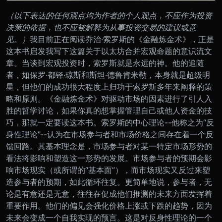
（以下表达的任何观点均为作者的个人观点，不应作为投资
决策的依据，也不应被解释为从事投资交易的建议或意
见。）
我目前正在阅读乔治·索罗斯的《金融炼金术》，正是
这本书启发我写下这篇关于以太坊合并宏观命题的意识流文
章。当谈到宏观投资时，索罗斯就是永远的神。他的追随
者，如保罗·都铎·琼斯和斯坦·德鲁肯米勒，本身就是超级明
星，但他们的成功很大程度上归功于索罗斯多年来阐释的策
略和原则。《金融炼金术》对驱动市场的因素进行了引人入
胜的哲学讨论，如果你真的想掌握管理自己或他人资金的技
巧，那就一定要读这本书。
索罗斯的中心理论--他称之为“反
身性理论”--认为在市场参与者和市场价格之间存在着一个反
馈回路。其基本理念是，市场参与者对某一特定市场形势的
看法将影响和塑造这一形势的发展。市场参与者的预期会影
响市场现实（或所谓的“基本面”），而市场现实又反过来塑
造参与者的预期，如此循环往复。更简单地说，参与者，无
论是有意还是无意，往往在促成他们推测的未来方面发挥着
重要作用。他们的偏见会强化价格上涨或下跌的趋势，因为
未来会变成一个自我实现的预言。
这是对反身性理论的一个