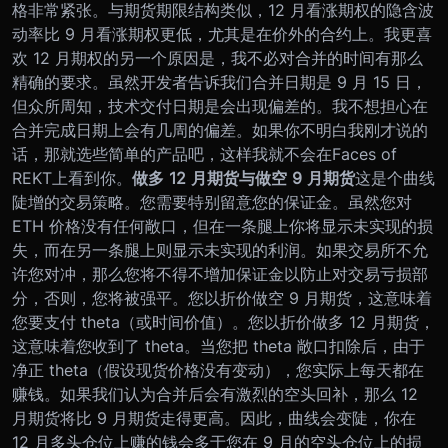
格非常紧张。
与期货期限结构类似，12 月看涨期权的隐含波
动率比 9 月看涨期权更低，尤其是在价外的合约上。我更喜
欢 12 月期权的另一个原因是，我不必对合并的时间有那么
精确的要求。虽然开发者告诉我们合并日期是 9 月 15 日，
但众所周知，技术交付日期是会出现偏差的。我不想担心在
合并完成日期上会有几周的偏差。
如果你不明白我刚才说的
话，那就选些简单的产品吧，这样我就不会在Faces of
REKT上看到你。
做多 12 月期货与做空 9 月期货
这是个曲线
陡增的交易策略。您需要特别留意您的保证金。虽然您对
ETH 价格没有任何敞口，但在一条腿上你将显示未实现的损
失，而在另一条腿上则显示未实现的利润。如果交易所不允
许您对冲，那么您将不得不增加保证金以防止对交易亏损部
分，否则，您将被强平。
您以折价做空 9 月期货，这意味着
您要支付 theta（或时间价值）。您以折价做多 12 月期货，
这意味着您收到了 theta。当您把 theta 敞口扣除后，由于
净正 theta（假设现货价格没有变动），您实际上每天都在
赚钱。如果我们认为合并后会有激烈的空头回补，那么 12
月期货将比 9 月期货走得更高。因此，曲线会变陡，你在
12 月多头仓位上赚的钱会多于您在 9 月的空头仓位上的损