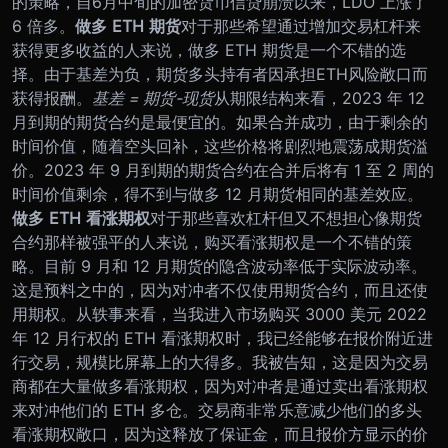
的策略，自6月中旬的加密货币信贷崩溃以来，LDO 上涨了
6 倍多。
做多 ETH 期货
对于那些希望通过增加交易杠杆来
获得更多收益的人来说，做多 ETH 期货是一个不错的选
择。由于基差为负，期货多头持有者因承担ETH风险敞口而
获得报酬。
基差 = 期货-现货
从期限结构来看，2023 年 12
月到期的期货合约是最便宜的。如果合并成功，由于剩余的
时间价值，随着空头回补，这些价格将剧烈地震荡成期货溢
价。2023 年 9 月到期的期货合约在合并后将有 1 至 2 周的
时间价值剩余，得不到与做多 12 月期货相同的基差效应。
做多 ETH 看涨期权
对于那些喜欢杠杆但又不想担心像期货
合约那样被强平的人来说，购买看涨期权是一个不错的策
略。目前 9 月和 12 月期货的隐含波动率低于实际波动率。
这是预料之中的，因为对冲者不仅使用期货合约，而且还使
用期权。
从轶事来看，当我进入市场购买 3000 美元 2022
年 12 月行权的 ETH 看涨期权时，我已经能够在报价附近进
行交易，规模比屏幕上的大得多。我被告知，这是因为交易
商都在大量做多看涨期权，因为对冲者是通过卖出看涨期权
来对冲他们的 ETH 多仓。交易商非常乐意减少他们的多头
看涨期权敞口，因为这释放了保证金，而且报价方显示的价