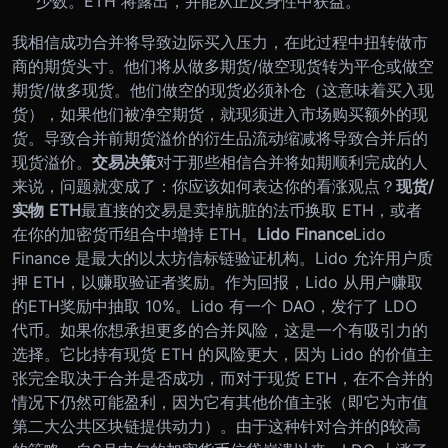
少数。ETH 将露出，并能从正反身性中获益。
我相信成功合并将导致边际买入压力，在此过程中扭转做市
商的期货头寸。他们将从做多期货/做空现货转为平仓或做空
期货/做多现货。他们做空的现货必须补仓（这意味着买入现
货），如果他们被净空期货，就现须进入市场购买额外的现
货。导致合并前期货溢价的衍生品流动缩减将导致合并后的
现货溢价。
交易决策
对于那些相信合并将如期顺利完成的人
来说，问题就变成了：你应该如何表达你的看涨观点？
现货/
实物 ETH
最直接的交易是卖掉肮脏的法币换取 ETH，或者
在你的加密货币组合中增持 ETH。
Lido Finance
Lido
Finance 是最大的以太坊信标链验证机构。Lido 允许用户质
押 ETH，以赚取验证者奖励。作为回报，Lido 从用户赚取
的ETH奖励中抽取 10%。Lido 有一个 DAO，发行了 LDO
代币。
如果你想承担更多的合并风险，这是一个有吸引力的
选择。它比持有现货 ETH 的风险更大，因为 Lido 的价值主
张完全取决于合并是否成功，而对于现货 ETH，在不合并的
情况下仍然可能盈利，因为它有其他价值主张（即它为市值
第二大公共区块链提供动力）。
由于这种针对合并的β较高