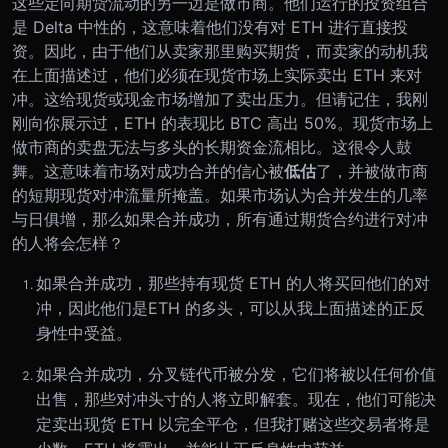
这些定向期货流动的另一边是做市商。他们运行的投资组合
是 Delta 中性的，这意味着他们没有对 ETH 进行直接投
资。因此，由于他们从卖家那里购买期货，而卖家的动机我
在上面描述过，他们必须在现货市场上实际卖出 ETH 来对
冲。这给现货或现金市场增加了卖出压力。
但请记住，我刚
刚向你展示过，ETH 的表现比 BTC 高出 50%。现货市场上
做市商的卖盘无法与多头的长期资金流相比。这很令人鼓
舞。这意味着市场对成功合并的信心被
低估
了，并被做市商
的短期现货对冲流量所掩盖。
如果市场认为合并发生的几率
与日俱增，那么如果合并成功，所有通过期货合约进行对冲
的人将会怎样？
如果合并成功，那些持有现货 ETH 的人将买回他们的对
冲，因此他们是ETH 的多头，可以从我上面描述的正反
身性中受益。
如果合并成功，分叉链代币被分发，它们将被以任何价值
出售，那些对冲头寸的人将立即解套。现在，他们可能决
定卖出现货 ETH 以完全平仓，但我打赌这些交易者将是