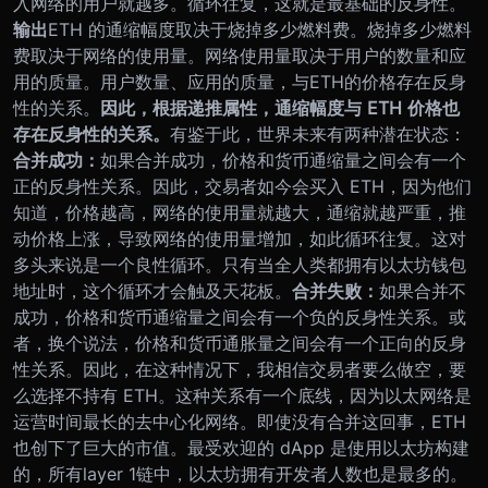
入网络的用户就越多。循环往复，这就是最基础的反身性。
输出
ETH 的通缩幅度取决于烧掉多少燃料费。
烧掉多少燃料
费取决于网络的使用量。
网络使用量取决于用户的数量和应
用的质量。
用户数量、应用的质量，与ETH的价格存在反身
性的关系。
因此，根据递推属性，通缩幅度与 ETH 价格也
存在反身性的关系。
有鉴于此，世界未来有两种潜在状态：
合并成功：
如果合并成功，价格和货币通缩量之间会有一个
正的反身性关系。因此，交易者如今会买入 ETH，因为他们
知道，价格越高，网络的使用量就越大，通缩就越严重，推
动价格上涨，导致网络的使用量增加，如此循环往复。这对
多头来说是一个良性循环。只有当全人类都拥有以太坊钱包
地址时，这个循环才会触及天花板。
合并失败：
如果合并不
成功，价格和货币通缩量之间会有一个负的反身性关系。或
者，换个说法，价格和货币通胀量之间会有一个正向的反身
性关系。因此，在这种情况下，我相信交易者要么做空，要
么选择不持有 ETH。
这种关系有一个底线，因为以太网络是
运营时间最长的去中心化网络。即使没有合并这回事，ETH
也创下了巨大的市值。最受欢迎的 dApp 是使用以太坊构建
的，所有layer 1链中，以太坊拥有开发者人数也是最多的。