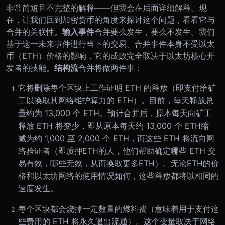
非常简短且不完整的解释——但我会在后面详细解释。现
在，让我们回到加密货币的角度来探讨这个问题，看看它与
合并的关联性。
输入
事件
合并要么发生，要么不发生。我们
基于这一未来事件进行当下的交易。合并事件本身不受以太
币（ETH）价格的影响，它的成败完全取决于以太坊核心开
发者的技能。
结构流
合并将做两件事：
它将删除每个区块上工作证明 ETH 的释放（即支付给矿
工以换取其网络维护算力的 ETH）。目前，每天释放总
量约为 13,000 个 ETH。预计合并后，原本每天向矿工
释放 ETH 将变少，即从原本每天约 13,000 个 ETH缩
减为约 1,000 至 2,000 个 ETH，而这些 ETH 将流向网
络验证者（即质押ETH的人，他们帮助确定哪些 ETH 交
易有效，哪些无效，从而换取更多ETH）。无论ETH的价
格和以太坊网络的使用情况如何，这些释放都将以相同的
速度发生。
每个区块都会烧掉一定数量的燃料费（意味着用于支付这
些费用的 ETH 将永久退出流通）。这个变量取决于网络