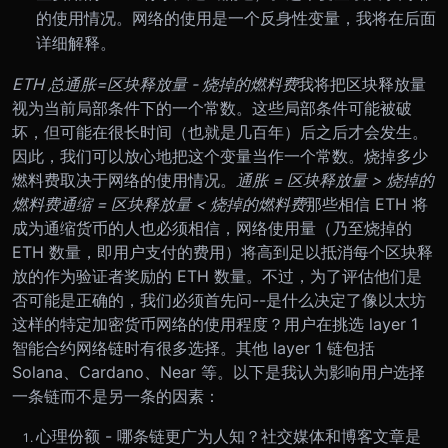
的使用情况。网络的使用是一个反身性变量，我将在后面
详细解释。
ETH 总通胀=区块释放量 - 烧掉的燃料费
我将把区块释放量
视为当前局部条件下的一个常数。这些局部条件可能被破
坏，但可能在很长时间（也就是几百年）后之后才会发生。
因此，我们可以放心地把这个变量当作一个常数。
烧掉多少
燃料费取决于网络的使用情况。
通胀 = 区块释放量 > 烧掉的
燃料费
通缩 = 区块释放量 < 烧掉的燃料费
那些相信 ETH 将
成为通缩货币的人也必须相信，网络使用量（乃至烧掉的
ETH 数量，即用户支付的费用）将高到足以抵消每个区块释
放的作为验证者奖励的 ETH 数量。不过，为了评估他们是
否可能是正确的，我们必须首先问--是什么决定了像以太坊
这样的特定加密货币网络的使用程度？
用户在挑选 layer 1
智能合约网络链时有很多选择。其他 layer 1 链包括
Solana、Cardano、Near 等。以下是我认为影响用户选择
一条链而不是另一条的因素：
心理份额 - 哪条链更广为人知？社交媒体和博客文章是