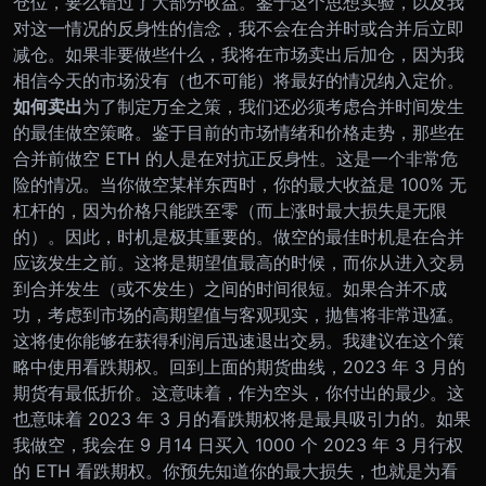
仓位，要么错过了大部分收益。
鉴于这个思想实验，以及我
对这一情况的反身性的信念，我不会在合并时或合并后立即
减仓。如果非要做些什么，我将在市场卖出后加仓，因为我
相信今天的市场没有（也不可能）将最好的情况纳入定价。
如何卖出
为了制定万全之策，我们还必须考虑合并时间发生
的最佳做空策略。鉴于目前的市场情绪和价格走势，那些在
合并前做空 ETH 的人是在对抗正反身性。这是一个非常危
险的情况。当你做空某样东西时，你的最大收益是 100% 无
杠杆的，因为价格只能跌至零（而上涨时最大损失是无限
的）。因此，时机是极其重要的。
做空的最佳时机是在合并
应该发生之前。这将是期望值最高的时候，而你从进入交易
到合并发生（或不发生）之间的时间很短。如果合并不成
功，考虑到市场的高期望值与客观现实，抛售将非常迅猛。
这将使你能够在获得利润后迅速退出交易。
我建议在这个策
略中使用看跌期权。回到上面的期货曲线，2023 年 3 月的
期货有最低折价。这意味着，作为空头，你付出的最少。这
也意味着 2023 年 3 月的看跌期权将是最具吸引力的。如果
我做空，我会在 9 月14 日买入 1000 个 2023 年 3 月行权
的 ETH 看跌期权。你预先知道你的最大损失，也就是为看