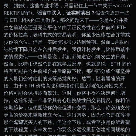
失。
(抱歉，这些专业术语，只需记住上一节中关于Faces of
REKT的提醒)。
谣言中买入，证实时卖出？
假设你通过一些
与 ETH 相关的工具做多，那么问题来了——你是在合并发
生之前减仓还是完全平仓？
由于正反身性在合并前将 ETH
的价格拉高，教科书式的交易表明，你至少应该在合并前减
少你的仓位。但是，实际情况很少达到预期。
然而...
通胀的
结构性下降只会在合并后发生。我预计将发生与比特币减半
的情况类似——也就是说，我们都知道它们将发生的日期，
然而，比特币仍然总是在减半后反弹。
也就是说，ETH 的价
格有可能在合并前和合并后略微下挫。那些部分或全部坚持
的人最初会对他们的决策感觉良好。然而，随着通缩的开
始，由于 ETH 价格高涨和网络使用量之间的反身性关系，
价格可能会保持逐渐攀升。这时，你将不得不决定何时增
持。这通常是一个非常具有心理挑战性的交易情况。你相信
长期趋势，但想围绕你的仓位进行交易，那么，你必须支付
更高的价格来重新建立仓位。这很肉疼，因为你总是在等待
那个
知道
该买入的下跌。但这个下跌，或者至少是你所希望
的下跌程度，从未发生，你要么永远没重新创建相同规模的