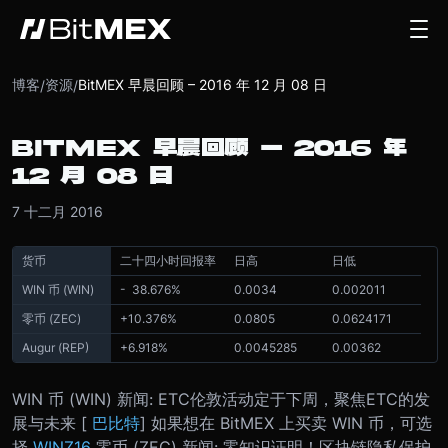
博客
资源
BitMEX 早晨回顾 – 2016 年 12 月 08 日
/
/
BITMEX 早晨回顾 – 2016 年
12 月 08 日
7 十二月 2016
货币
二十四小时回报率
日高
日低
WIN 币 (WIN)
- 38.676%
0.0034
0.002011
零币 (ZEC)
+
10.376
%
0.0805
0.0624171
Augur (REP)
+
6.918
%
0.0045285
0.00362
WIN 币 (WIN) 新闻: ETC伦敦活动定于下周，聚焦ETC的发
展与未来 [
巴比特
] 如果想在 BitMEX 上买卖 WIN 币，可选
择
WINZ16
零币 (ZEC) 新闻: 零知识证明！区块链隐私保护