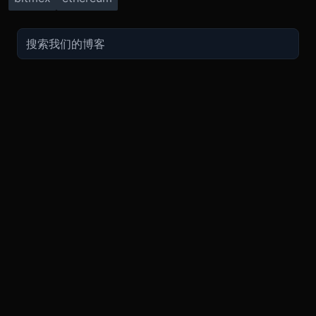
交易
关于
推广
参考
聯繫方式
衍生品
安全和托管
现在的促销
API
联系客
费用
现货
合规
推荐计划
常见问
期货指南
购买加密货币
BMEX Token
好友推荐计划服务条款
知识库
招聘
永续指南
兑换
bug反馈奖励
PGP 通
Blog
APP
TradingView
平台状
Legal
XBTUSD
公告
ETHUSD
BNBUSD