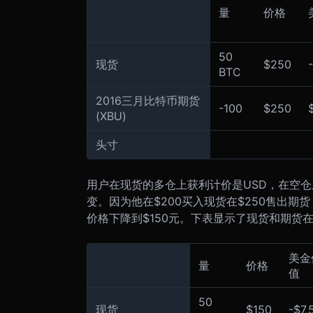
量
价格
50
现货
$250
BTC
2016三月比特币期货
-100
$250
(XBU)
头寸
用户在现货的多仓上获利计价是USD，在空仓
变。因为他在$200买入现货在$250售出
价格下降到$150元。下表显示了现货和期货
美金
量
价格
值
50
现货
$150
-$7,