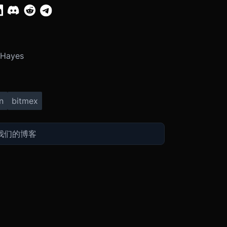
 Hayes
n
bitmex