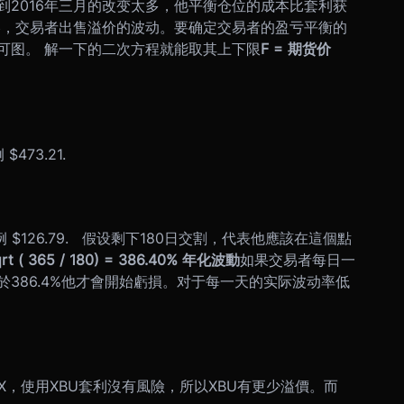
2016年三月的改变太多，他平衡仓位的成本比套利获
略，交易者出售溢价的波动。要确定交易者的盈亏平衡的
可图。 解一下的二次方程就能取其上下限
F = 期货价
 例 $473.21.
 F ) ] / -2 例 $126.79. 假设剩下180日交割，代表他應該在這個點
 Sqrt ( 365 / 180) = 386.40% 年化波動
如果交易者每日一
386.4%他才會開始虧損。对于每一天的实际波动率低
EX，使用XBU套利沒有風險，所以XBU有更少溢價。而