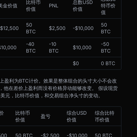
比特币
总数USD
美金价值
PNL
特币价
价值
价值
值
50
50
-$12,500
$2,500
-$10,000
BTC
BTC
-40
-10
-50
$10,000
$10,000
BTC
BTC
BTC
$0
0 BTC
上盈利为BTC计价。效果是整体组合的头寸大小不会改
期货，他在差价上盈利而没有价格异动能够改变。 假设现货
在美元，比特币价值，和交易组合净头寸的变动。
价
比特币
综合USD
综合比特
盈亏
价值
价值
币价值
500
50 BTC
-$2,500
-$10,000
50 BTC