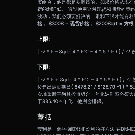
资组合，他是都是要赔钱的。如果价格从现在到
得的利润低。 通过使用这种现货和期货的策
波动，我们必须要解决的上限和下限才能有利
格， $300
S = 现货价格， $200
Sqrt = 方根
上限:
[ -2 * F – Sqrt( 4 * F^2 – 4 * S * F ) ] / -2
下限:
[ -2 * F + Sqrt( 4 * F^2 – 4 * S *
位售出波動期貨
( $473.21 / $126.79 -1 ) *
次地重新平衡其投资组合，年化波動率必須大於
于386.40％年化，他則會賺錢。
蓋括
套利是一個平衡賺錢和盈利的好方法 在BitM