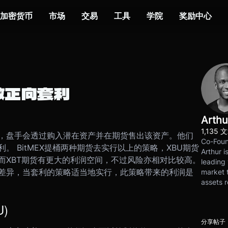
加密货币
市场
交易
工具
学院
奖励中心
做正向套利
Arthu
1,135 
，盘手会透过购入潜在资产并在期货售出该资产。他们
Co-Foun
 BitMEX提桶两种期货去实行以上的策略，XBU期货
Arthur i
而XBT期货有更大的利润空间，不过风险亦相对比较高。
leading 
差异，当套利的策略适当地实行，此策略带来的利润是
market t
assets r
)
分享帖子