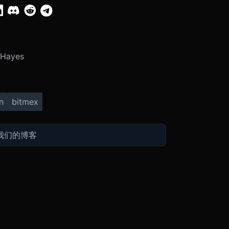
 Hayes
n
bitmex