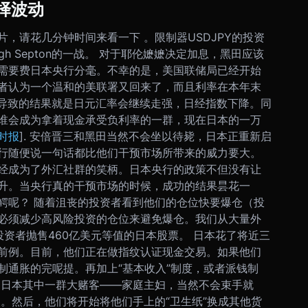
选择波动
，请花几分钟时间来看一下 。限制器USDJPY的投资
igh Septon的一战。 对于耶伦嬷嬷决定加息，黑田应该
需要费日本央行分毫。不幸的是，美国联储局已经开始
者认为一个温和的美联署又回来了，而且利率在本年末
所导致的结果就是日元汇率会继续走强，日经指数下降。同
谁会成为拿着现金承受负利率的一群，现在日本的一万
时报
]. 安倍晋三和黑田当然不会坐以待毙，日本正重新启
行随便说一句话都比他们干预市场所带来的威力要大。
经成为了外汇社群的笑柄。日本央行的政策不但没有让
升。当央行真的干预市场的时候，成功的结果昙花一
鳄呢？ 随着沮丧的投资者看到他们的仓位快要爆仓（投
必须减少高风险投资的仓位来避免爆仓。我们从大量外
投资者抛售460亿美元等值的日本股票。 日本花了将近三
前例。目前，他们正在做指纹认证现金交易。如果他们
制通胀的完呢提。再加上“基本收入”制度，或者派钱制
 日本其中一群大赌客——家庭主妇，当然不会束手就
。然后，他们将开始将他们手上的“卫生纸”换成其他货