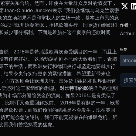
更紧密关系合约。然而，即使在大量群众反对的情况下，
n-Claude Juncker表示 “我们会继续与乌克兰紧密
群众的立场如果不是和掌权人的立场一致，基本上市民的意
腊的总理就开始耍流氓，拒绝欧洲央行、国际货币组织和
作者：
和减少部分福利。下面是希腊在这个夏季的还款时间
Arthur
标签
说，2016年是希腊退欧再次会受瞩目的一年。而且上
没有任何好处。 这场动荡的剧本已经大致看到了，希腊
altcoi
策下的生活，而欧洲央行和德国央行却坚定地要就实行
，结果令央行实行更多的紧缩措施，希望重新带来稳
案，而方案则会让欧洲央行、国际货币组织和世界银行向
用以偿还对这三家组织的利息。
对比特币的影响？
当欧盟到
成为市场部分避险资金的流向。如果2016年是有类似于
，比特币又会重回解放前。 2016年是有趣的一年，欧盟
否退欧投票，而我们预测的结果是不会发生，现在英国
形势可能会急速逆转，我们不能无视潜在的难民危机，所
变回我们曾经熟悉的猛虎。