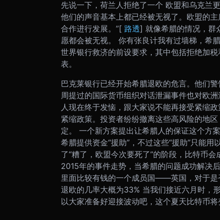
先说一下，荷兰人拒绝了一个 欧盟和乌克兰
他们的声音基本上都已经被无视了。欧盟的主席Jea
合作进行发展。”[
路透
] 就像希腊的情况，
愿都会被无视。 你有张良计我有过墙梯，希
世界银行救济的前设要求，其中包括拒绝加税
表。
巴克莱银行已经开始希腊退欧的危言。他们警告
周提过的国际货币组织对话泄漏事件也对欧洲
人现在终于发恼，跟大家说不能再接受紧缩政
紧缩政策。投资者纷纷撤离这些高风险的地区
定。 一个新方案提出让希腊人的保证这个方
希腊提供资金“援助”，不过这些“援助”只能
了“糟了，欧盟今次要死了”的阶段，比特币会
2015年的事件走势，当希腊的问题成功解决后
里面比较有钱的一个成员国——英国，对于是
退欧的几率大概为33% 当我们接近六月时，
以大家准备好迎接波动吧，这个夏天比特币将