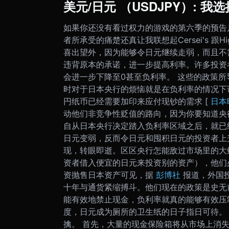
美元/日元 （USDJPY）: 我
如果你还没有看过权力的游戏的第六季的预告片
者所承受的痛楚还真让我联想起Cersei's 跟H
喜出望外，因为能够令日元继续走弱，而且不
违背原本的承诺，进一步提高利率。许多投资
会进一步下降至0甚至负利率。 这些的政策
时对于日本央行的烦恼就是在负利率的情况下
円纸币已经需要加印来应付现钞的需求 [
日本
动他们非竞争性贬值的路向，因为你要知道央
自从日本央行决定踏入负利率区域之后，就已
日元变弱，反而令日元和囤积日元的投资者上
现，转眼即逝。区区央行怎能敌过市场里的大
资者借入便宜的日元来投资别的资产），他们
资抛售日本资产可见，据
彭博社
报道，外国
十年与通货紧缩搏斗。他们现在的政策是史无
能有效地禁止现金，负利率就真的能够有效压
度，日元成为厕所的卫生纸的日子指日可待。
擒。 首先，大量的现金保险箱将从市场上消失