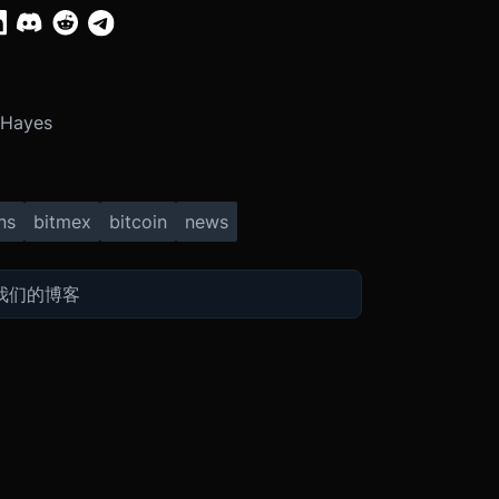
 Hayes
ns
bitmex
bitcoin
news