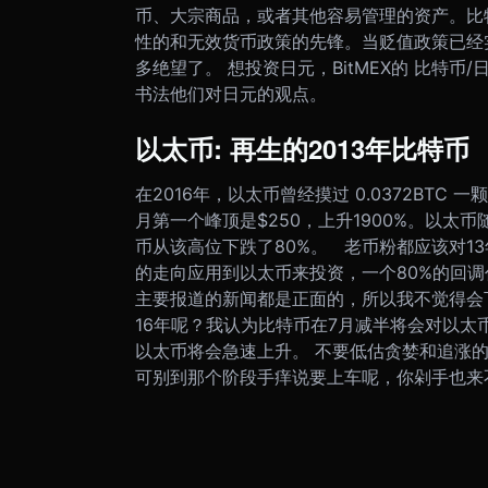
币、大宗商品，或者其他容易管理的资产。比
性的和无效货币政策的先锋。当贬值政策已经
多绝望了。 想投资日元，BitMEX的 比特币
书法他们对日元的观点。
以太币: 再生的2013年比特币
在2016年，以太币曾经摸过 0.0372BTC 一
月第一个峰顶是$250，上升1900%。以太币
币从该高位下跌了80%。 老币粉都应该对1
的走向应用到以太币来投资，一个80%的回调代
主要报道的新闻都是正面的，所以我不觉得会下
16年呢？我认为比特币在7月减半将会对以
以太币将会急速上升。 不要低估贪婪和追涨的
可别到那个阶段手痒说要上车呢，你剁手也来