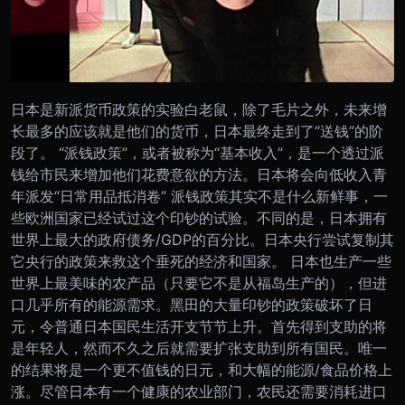
日本是新派货币政策的实验白老鼠，除了毛片之外，未来增
长最多的应该就是他们的货币，日本最终走到了“送钱”的阶
段了。 “派钱政策”，或者被称为“基本收入”，是一个透过派
钱给市民来增加他们花费意欲的方法。日本将会向低收入青
年派发“日常用品抵消卷” 派钱政策其实不是什么新鲜事，一
些欧洲国家已经试过这个印钞的试验。不同的是，日本拥有
世界上最大的政府债务/GDP的百分比。日本央行尝试复制其
它央行的政策来救这个垂死的经济和国家。 日本也生产一些
世界上最美味的农产品（只要它不是从福岛生产的），但进
口几乎所有的能源需求。黑田的大量印钞的政策破坏了日
元，令普通日本国民生活开支节节上升。首先得到支助的将
是年轻人，然而不久之后就需要扩张支助到所有国民。唯一
的结果将是一个更不值钱的日元，和大幅的能源/食品价格上
涨。尽管日本有一个健康的农业部门，农民还需要消耗进口