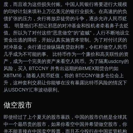
度，而且谁为这些损失付账。中国人民银行将要进行大规模
的印钞计划来填补上万亿美元的银行业损失。在高速的的负
债扩张的压力，央行将放弃徒劳的斗争，逐步允许人民币贬
值。 明显他们不想让邪恶的对冲基金和投机者牵着鼻子去贬
值。所以为了对付这些“恶意做空”的“盗贼”，人行不断地设立
资金出逃的障碍，开始认真实施资本管制。为了对付讨厌的
对冲基金，央行通过操纵隔夜贷款利率，令杠杆做空人民币
几乎成为不可能的事。 比特币作为一个廉价和高关联性的资
产，成为一个完美的资产来看空人民币。为了隔离usdcny的
风险，买入 BTCCNY 并售出远期的BitMEX期货合约如
XBTM16，随着人民币贬值，你的 BTCCNY做多仓位会上
升，这种套利交易让你能够在没有暴露比特币风险的情况下
从USDCNY汇率波动获利。
做空股市
即使经过了上个夏天的股市暴跌，中国的股市仍然是全球其
中一个最昂贵的股市，如果你看空中国并希望做空股市，你
并不能直接在中国卖空股票，而且不少投行在中国监管机构