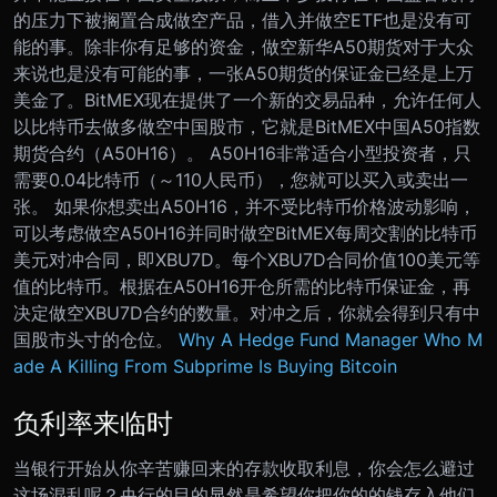
的压力下被搁置合成做空产品，借入并做空ETF也是没有可
能的事。除非你有足够的资金，做空新华A50期货对于大众
来说也是没有可能的事，一张A50期货的保证金已经是上万
美金了。
BitMEX现在提供了一个新的交易品种，允许任何人
以比特币去做多做空中国股市，它就是BitMEX中国A50指数
期货合约（A50H16）。 A50H16非常适合小型投资者，只
需要0.04比特币（～110人民币），您就可以买入或卖出一
张。 如果你想卖出A50H16，并不受比特币价格波动影响，
可以考虑做空A50H16并同时做空BitMEX每周交割的比特币
美元对冲合同，即XBU7D。每个XBU7D合同价值100美元等
值的比特币。根据在A50H16开仓所需的比特币保证金，再
决定做空XBU7D合约的数量。对冲之后，你就会得到只有中
国股市头寸的仓位。
Why A Hedge Fund Manager Who M
ade A Killing From Subprime Is Buying Bitcoin
负利率来临时
当银行开始从你辛苦赚回来的存款收取利息，你会怎么避过
这场混乱呢？央行的目的显然是希望你把你的的钱存入他们