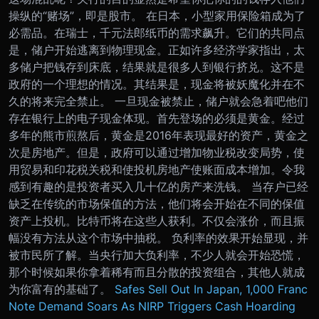
操纵的“赌场”，即是股市。 在日本，小型家用保险箱成为了
必需品。在瑞士，千元法郎纸币的需求飙升。它们的共同点
是，储户开始逃离到物理现金。正如许多经济学家指出，太
多储户把钱存到床底，结果就是很多人到银行挤兑。这不是
政府的一个理想的情况。其结果是，现金将被妖魔化并在不
久的将来完全禁止。 一旦现金被禁止，储户就会急着吧他们
存在银行上的电子现金体现。首先登场的必须是黄金。经过
多年的熊市煎熬后，黄金是2016年表现最好的资产，黄金之
次是房地产。但是，政府可以通过增加物业税改变局势，使
用贸易和印花税关税和使投机房地产使账面成本增加。令我
感到有趣的是投资者买入几十亿的房产来洗钱。 当存户已经
缺乏在传统的市场保值的方法，他们将会开始在不同的保值
资产上投机。比特币将在这些人获利。不仅会涨价，而且振
幅没有方法从这个市场中抽税。 负利率的效果开始显现，并
被市民所了解。当央行加大负利率，不少人就会开始恐慌，
那个时候如果你拿着稀有而且分散的投资组合，其他人就成
为你富有的基础了。
Safes Sell Out In Japan, 1,000 Franc
Note Demand Soars As NIRP Triggers Cash Hoarding