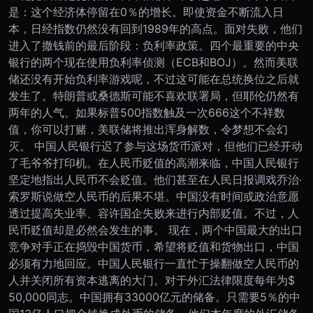
是：这个经济体停留在0％的增长。即使资金不断流入日
本，日经指数仍然没有回到1989年的高点。面对失败，他们
进入了撒钱前的最后阶段：负利率政策。四个最重要的中央
银行的两个现在使用负利率侦测（ECB和BOJ）。然而美联
储还没有开始负利率游戏呢，不过这可能在总统换位之后就
发生了。特朗普或桑德斯可能不喜欢联署局，但耶伦仍然有
两年的人气。如果标普500指数触及一次666这个不祥数
值，你可以打赌，美联储将推出浑身解数，令梦想不会幻
灭。 中国人民银行迟了参与这场货币派对，但他们已经开动
了毛爷爷打印机。在人民币贬值的高潮来临，中国人民银行
坚定地指出人民币不会贬值。他们甚至在人民日报调戏乔治·
索罗斯说做空人民币的后果不堪。中国没有时间或政治意愿
透过提高失业率、容许国企失败来进行内部贬值。不过，人
民币贬值却是必然会发生的事。 现在，两个中国最大的出口
竞争对手正在捣毁中国货币，希望将贬值和货物出口，中国
必须有力地回应。中国人民银行一直忙于操翻做空人民币的
人并关闭所有资本逃离的大门。对于外汇法律限度每年为$
50,000同志。中国拥有33000亿元的储备。只需要5％的中