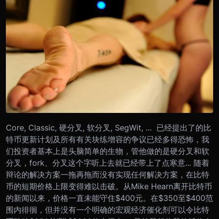
Core, Classic, 硬分叉, 软分叉, SegWit, ... 已经提出了的比
特币更新计划及所有有关块练增容的争议已经多得恐怖，我
们投资者基本上是头脑简单的生物，管他做的是硬分叉和软
分叉，fork、分叉这个字听上去就已经带上了点寒意... 随着
辩论的解决方案一拖再拖而没有实现任何解决方案，在比特
币的短期价格上限变得难以击破。从Mike Hearn离开比特币
的新闻以来，价格一直未能守住$400元。在$350至$400范
围内徘徊，但并没有一个明确的宏观经济催化剂可以令比特