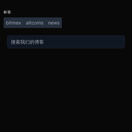
标签
bitmex
altcoins
news