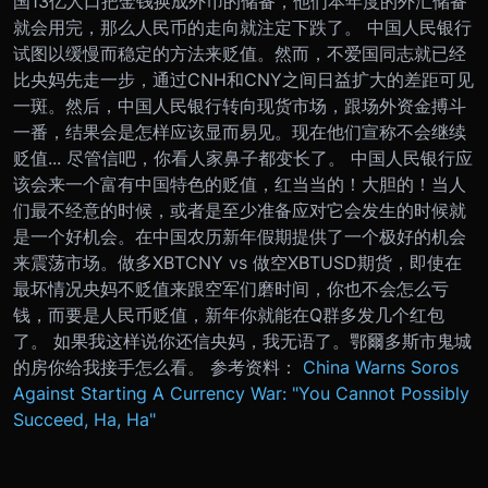
国13亿人口把金钱换成外币的储备，他们本年度的外汇储备
就会用完，那么人民币的走向就注定下跌了。 中国人民银行
试图以缓慢而稳定的方法来贬值。然而，不爱国同志就已经
比央妈先走一步，通过CNH和CNY之间日益扩大的差距可见
一斑。然后，中国人民银行转向现货市场，跟场外资金搏斗
一番，结果会是怎样应该显而易见。现在他们宣称不会继续
贬值... 尽管信吧，你看人家鼻子都变长了。 中国人民银行应
该会来一个富有中国特色的贬值，红当当的！大胆的！当人
们最不经意的时候，或者是至少准备应对它会发生的时候就
是一个好机会。在中国农历新年假期提供了一个极好的机会
来震荡市场。做多XBTCNY vs 做空XBTUSD期货，即使在
最坏情况央妈不贬值来跟空军们磨时间，你也不会怎么亏
钱，而要是人民币贬值，新年你就能在Q群多发几个红包
了。 如果我这样说你还信央妈，我无语了。鄂爾多斯市鬼城
的房你给我接手怎么看。 参考资料：
China Warns Soros
Against Starting A Currency War: "You Cannot Possibly
Succeed, Ha, Ha"