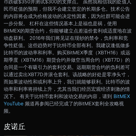
币跌破$350并测试$300的支撑点。 虽然我相信我的贬值人
民币贬值的预期，但我不会建立坚定的长期多仓。技术公告
的内容将会成为价格波动的决定性因素，因为社群可能会进
一步分裂。 杠杆在这些情况基本上是福也是祸，使用
BitMEX的期货合约，你能够建立点差溢价套利或适度地在波
动盘获利。 2016年我们将见证在现钞的禁令，负利率和竞
争性贬值。这些趋势对于比特币全部有利。我建议逢低做多
比特币的波动率和利率。购买BitMEX季度（XBTH16）或远
期季度（XBTM16）期货合约并做空当周合约（XBT7D）的
合同是一个有吸引力的套利交易。远期期货合约的负利差可
以通过卖出XBT7D并滚仓套利。该战略的好处是零净头寸，
而如果波动性和或利率上升，我们就能够获利。比特币的波
动率和利率将持续上升，尤其当我们经历宏观经济刺激的情
况下。 有关于比特币套利和波动交易的内容，请到
BitMEX
YouTube
频道再参阅已经完成了的BitMEX套利全攻略视
频。
皮诺丘