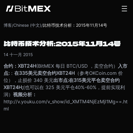
博客
Chinese (中文)
比特币技术分析：2015年11月14号
/
/
比特币技术分析：2015年11月14号
14 十一月 2015
合约
：
XBT24H
(BitMEX 每日 BTC/USD ，卖空合约）
入市
点
:
：
在
335
美
元卖空合约
XBT24H
（参考OKCoin.com 价
位），止损价 340 美元
出市点
:
在
315
美元平仓卖空合约
XBT24H;
(也可以在 325 美元平仓40%-60%，提前实现利
润）
视频分
析：
http://v.youku.com/v_show/id_XMTM4NjEzMjI1Mg==.ht
ml