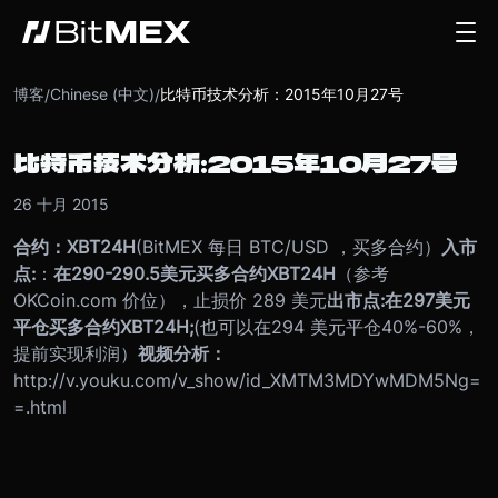
博客
Chinese (中文)
比特币技术分析：2015年10月27号
/
/
比特币技术分析：2015年10月27号
26 十月 2015
合约
：
XBT24H
(BitMEX 每日 BTC/USD ，买多合约）
入市
点
:
：
在
290-290.5
美元买多合约
XBT24H
（参考
OKCoin.com 价位），止损价 289 美元
出市点
:
在
297
美
元
平仓买多合约
XBT24H;
(也可以在294 美元平仓40%-60%，
提前实现利润）
视频分
析：
http://v.youku.com/v_show/id_XMTM3MDYwMDM5Ng=
=.html