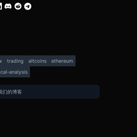
X
x
trading
altcoins
ethereum
cal-analysis