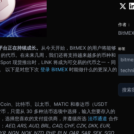
作者：
BitME
们的平台正在持续成长。
从今天开始，BitMEX 的用户将能够
标签
link 的代币。在未来几周，我们还将支持越来越多的币种和
bitme
Spot 现货推出时，LINK 将成为可交易的代币之一 - 同
等。 以下是对您下次
登录 BitMEX
时能做什么的更深入的
techni
eCoin、比特币、以太币、MATIC 和泰达币（USDT
K 加密货币，只需从 30 多种法币选项中选择，输入您要存入的
来，选择您喜欢的支付提供商，并遵循所选
法币通道
合作
是：
AED, ARS, AUD, BRL, CAD, CHF, CZK, DKK, EUR,
MYR, NGN, NOK, NZD, PHP, PLN, QAR, SAR, SEK, SGD,