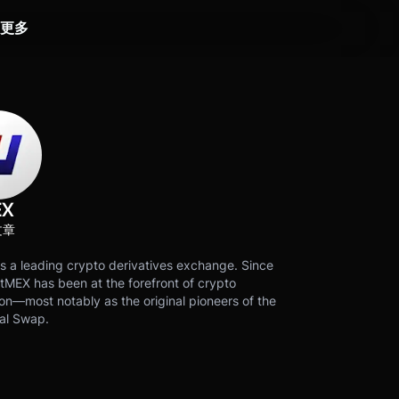
更多
EX
文章
s a leading crypto derivatives exchange. Since
tMEX has been at the forefront of crypto
on—most notably as the original pioneers of the
al Swap.