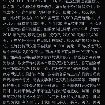
$28,500 BTC/USD
$1,700 ETH/USD
在这些价位被重新试
探之前，我不相信会有最低点。如果这个价位能保持住，那
就太棒了。这个前提已经得到满足。如果没有，那么我相
信，比特币价格在 20,000 美元至 28,500 美元范围内，以
及以太币价格在 1,300 美元至 1,700 美元范围内时，会出现
一个巨大的强平蜡烛图。
​如果之前比特币 2017 年和以太坊
2018 年的历史最高点价格（分别为 20,000 美元和 1,400
美元）中的任何一个在日线上被跌破，那么我连想都不愿意
想。
也许比特币永远不会跌破 30,000 美元，和/或以太币永
远不会试探 2,000 美元。市场从来没有提供一个完美的设
置。如果没有明确试探之前趋势通道低点，情况就会变得更
为敏感。取决于你对资本市场意识形态的看法，你可能会考
察一项或多项统计数据，如：杠杆交易平台的总持仓，链上
稳定币流入交易所的净额，选定的交易所上架产品的管理资
产规模增长情况，隐含波动率和已实现波动率等等。
稳赚不
赔的事
人们可能会梦想有一种设置，即美联储打开水龙头的
同时，比特币和以太币守住当前趋势通道底线。然而，我相
当确定这种情况不会发生。我们必须更加灵活地思考，哪些
信号为我们注入信心，让我们可以买入、买入、买入、再买