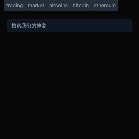
trading
market
altcoins
bitcoin
ethereum