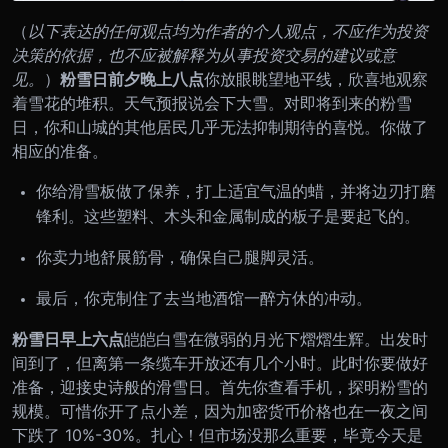
（
以下表达的任何观点均为作者的个人观点，不应作为投资
决策的依据，也不应被解释为从事投资交易的建议或意
见。
）
粉雪日前夕
晚上八点
你放眼眺望地平线，欣喜地观察
着雪花的堆积。天气预报说会下大雪。对即将到来的粉雪
日，你和山城的其他居民几乎无法抑制期待的喜悦。
你做了
相应的准备。
你给滑雪板做了保养，打上适宜气温的蜡，并将边刃打磨
锋利。这些塑料、木头和金属制成的板子是要起飞的。
你卖力地舒展筋骨，确保自己腿脚灵活。
最后，你克制住了去当地酒馆一醉方休的冲动。
粉雪日
早上六点
皑皑白雪在微弱的月光下熠熠生辉。出发时
间到了，但离第一条缆车开放还有几个小时。此时你要做好
准备，迎接史诗般的滑雪日。
首先你查看手机，探明粉雪的
规模。可惜你开了点小差，因为加密货币价格也在一夜之间
下跌了 10%-30%。扎心！但市场没那么重要，毕竟今天是