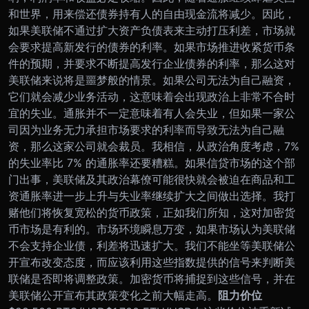
和世界，用来偿还债券持有人的自由现金流将减少。因此，
如果美联储不通过扩大资产负债表来主动打压利差，市场就
会要求提高新发行的债券的利率。
如果市场推进收紧货币条
件的预期，并要求不断提高发行企业债券的利率，那么这对
美联储来说将是噩梦般的情景。如果公司无法为自己融资，
它们就会减少业务活动，这意味着会出现政治上非常不合时
宜的失业。通胀并不一定意味着有人会失业，但如果一家公
司因为业务无力承担市场要求的利率而导致无法为自己融
资，那么这家公司就会裁员。
我相信，从政治角度考虑，7%
的失业率比 7% 的通胀率还要糟糕。如果信贷市场的这个部
门出事，美联储及其政治幕僚可能很快就会被迫在商品和工
资通胀率进一步上升与失业率继续扩大之间做出选择。我打
赌他们将恢复宽松的货币政策，正如我们所知，这对加密货
币市场是有利的。市场环境瞬息万变，如果市场认为美联储
不会支持企业债，利差将迅速扩大。
我们不能坐等美联储公
开宣布改变态度，而应该利用这些指数提供的信号来判断美
联储是否即将调整政策。加密货币将捕捉到这些信号，并在
美联储公开宣布其政策变化之前大幅走高。
阻力价位