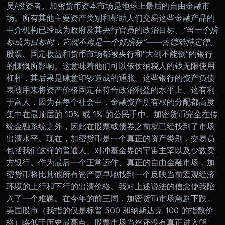
员/投资者。
加密货币资本市场是地球上最后的自由金融市
场。所有其他主要资产类别和帮助人们交易这些金融产品的
中介机构已经成为政府及其央行官员的政治目标。
“当一个指
标成为目标时，它就不再是一个好指标”——古德哈特定律。
股票、固定收益和货币市场都被央行和“大到不能倒”的银行
的慷慨所影响。这意味着他们可以依仗纳税人的钱无限使用
杠杆，其后果是肆意印钞造成的通胀。这些银行的资产负债
表被用来将资产价格固定在符合政治利益的水平上。这有利
于富人，因为在每个社会中，金融资产所有权的分配都高度
集中在最顶层的 10% 或 1% 的公民手中。
加密货币完全在传
统金融系统之外，因此在股票或债券之前就已经找到了市场
出清水平。现在，加密货币是一个真正的资产类别，交易员
包括我们这样的普通人、对冲基金界的宇宙主宰以及少数卖
方银行。
作为最后一个正常运作、真正的自由金融市场，加
密货币将比其他所有资产更早地找到一个反映当前宏观经济
环境的上行和下行的出清价格。
我对上述说法的信念使我陷
入了一个难题。
在今年的前三周，加密货币市场急剧下跌。
美国股市（我指的仅是标普 500 和纳斯达克 100 的指数价
格）略低于历史最高点。股票市场当然还没有真正进入熊