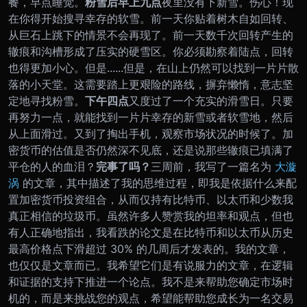
餐，早点睡觉。
粉雪后
早上九点
夜里没有下新雪。伤心！
现
在你得开始搜寻幸存的软雪。前一天你贴着树木自如回转、
从巨石上跳下的情景不会再现了。前一天数千次回转产生的
辙痕和沟槽形成了压实的硬雪区。你必须勘察着陆点，回转
也得更加小心。
但是......但是，在山上仍然可以找到一片片散
落的小天堂。这需要踏上更艰险的路线，摒弃懒惰，意志坚
定地寻找粉雪。
下午四点
又度过了一个充实的滑雪日。只要
再努力一点，就能找到一片片幸存的新雪或者软雪地，然后
从上面滑过。
又到了掏出手机，观察市场状况的时候了。加
密货币的估值是否仍然深不见底，还是说那些辙痕已填满了
平仓的人的血泪？
完事了吗？
三周前，我写了一篇名为
大漩
涡
的文章，其中描述了我的思维过程，即我是依据什么来配
置加密货币投资组合，从而仅持有比特币、以太币和少数我
真正相信的垃圾币。
虽然许多人赞赏我的坦率和观点，但也
有人正确地指出，我看跌的论文是在比特币和以太币从历史
最高价格点下滑超过 30% 的几周后才发表的。我的文章，
也仅仅是文章而已。我希望它们是有说服力的文章，在逻辑
和证据的支持下推进一个论点。我不是来帮助您确定市场时
机的，而是来挑战您的观点，希望能帮助您成长为一名交易