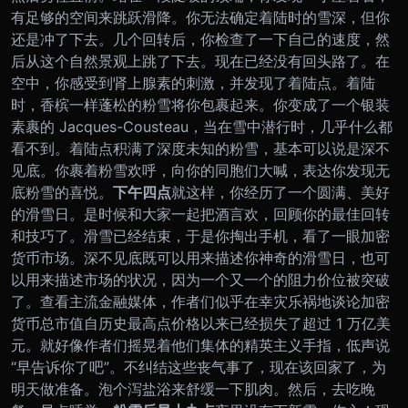
有足够的空间来跳跃滑降。你无法确定着陆时的雪深，但你
还是冲了下去。几个回转后，你检查了一下自己的速度，然
后从这个自然景观上跳了下去。现在已经没有回头路了。
在
空中，你感受到肾上腺素的刺激，并发现了着陆点。着陆
时，香槟一样蓬松的粉雪将你包裹起来。你变成了一个银装
素裹的 Jacques-Cousteau，当在雪中潜行时，几乎什么都
看不到。着陆点积满了深度未知的粉雪，基本可以说是深不
见底。你裹着粉雪欢呼，向你的同胞们大喊，表达你发现无
底粉雪的喜悦。
下午四点
就这样，你经历了一个圆满、美好
的滑雪日。是时候和大家一起把酒言欢，回顾你的最佳回转
和技巧了。
滑雪已经结束，于是你掏出手机，看了一眼加密
货币市场。深不见底既可以用来描述你神奇的滑雪日，也可
以用来描述市场的状况，因为一个又一个的阻力价位被突破
了。查看主流金融媒体，作者们似乎在幸灾乐祸地谈论加密
货币总市值自历史最高点价格以来已经损失了超过 1 万亿美
元。就好像作者们摇晃着他们集体的精英主义手指，低声说
“早告诉你了吧”。
不纠结这些丧气事了，现在该回家了，为
明天做准备。泡个泻盐浴来舒缓一下肌肉。然后，去吃晚