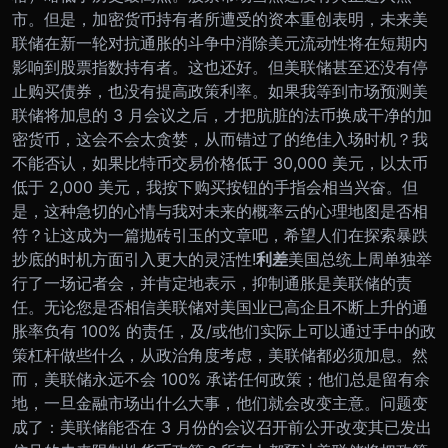
市。但是，加密货币持有者所遭受的资本重创表明，未来美
联储在新一轮对抗通胀的斗争中消除美元流动性将在短期内
影响到股票指数持有者。这也还好。但美联储甚至还没有停
止购买债券，也没有提高政策利率。如果我等到市场预测美
联储将加息的 3 月会议之后，才把肮脏的法币换成干净的加
密货币，这会不会太贪婪，从而错过了的绝佳入场时机？我
不能否认，如果比特币交易价格低于 30,000 美元，以太币
低于 2,000 美元，我按下购买按钮的手指会相当兴奋。但
是，这种急切的心情与我对未来的概率云的心理地图是否相
符？
让这成为一篇抛砖引玉的文章吧，希望人们在探索暴跌
抄底的时机方面引入更大的灵活性!
利差
美国总统上周单独举
行了一场记者会，并肯定地表示，抑制通胀是美联储的责
任。无论您是否相信美联储对美国业已高企且不断上升的通
胀率负有 100% 的责任，及/或他们实际上可以通过手中的政
策杠杆做些什么，从政治角度考虑，美联储都必须加息。然
而，美联储永远不会 100% 承诺任何政策；他们总是留有余
地，一旦金融市场出什么大事，他们就会改变主意。
问题变
成了：美联储能否在 3 月份的会议召开前公开改变其已发出