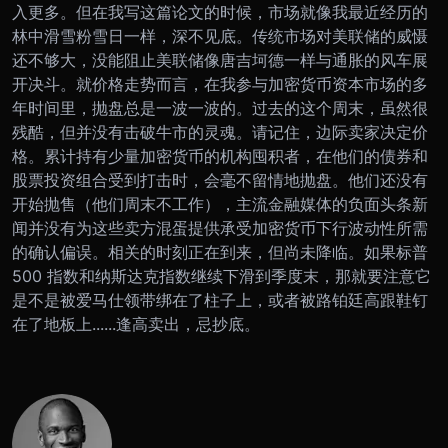
入更多。
但在我写这篇论文的时候，市场就像我最近经历的
林中滑雪粉雪日一样，深不见底。传统市场对美联储的威慑
还不够大，没能阻止美联储像唐吉坷德一样与通胀的风车展
开决斗。就价格走势而言，在我参与加密货币资本市场的多
年时间里，抛盘总是一波一波的。过去的这个周末，虽然很
残酷，但并没有击破牛市的灵魂。
请记住，边际卖家决定价
格。累计持有少量加密货币的机构囤积者，在他们的债券和
股票投资组合受到打击时，会毫不留情地抛盘。他们还没有
开始抛售（他们周末不工作），主流金融媒体的负面头条新
闻并没有为这些卖方混蛋提供承受加密货币下行波动性所需
的确认偏误。相关的时刻正在到来，但尚未降临。如果标普
500 指数和纳斯达克指数继续下滑到季度末，那就要注意它
是不是被爱马仕领带绑在了柱子上，或者被路铂廷高跟鞋钉
在了地板上......
逢高卖出，忌抄底。