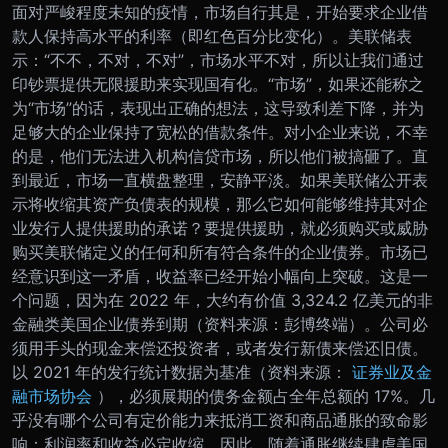
面对严峻程度未知的疫情，市场自行其是，开始要求企业借
款人保持高水平的利率（即红色百分比变化）。美联储表
示：“不不，不对，不对”，市场水平不对，所以让我们通过
印钞票提供无限援助来实现国有化。“市场”，如果还能称之
为“市场”的话，表现出正确的想法，这导致利差下降，并为
足够大的企业保持了宽松的借款条件。对小企业来说，不幸
的是，他们无法进入机构信贷市场，所以他们被搞砸了。直
到最近，市场一直横盘整理，安静平淡。
如果美联储公开表
示将收缩其资产负债表的规模，那么它如何能够维持其对企
业发行人提供援助的承诺？要提供援助，就必须购买或威胁
购买美联储定义的任何和所有符合条件的企业债券。市场已
经意识到这一矛盾，收益率已经开始小幅向上突破。
这是一
个问题，因为在 2022 年，大约有价值 3,324.2 亿美元的非
金融类美国企业债券到期（资料来源：彭博终端）。公司必
须用手头的现金来偿还投资者，或者发行新债来偿还旧债。
以 2021 年的发行统计数据为基准（资料来源：
证券业及金
融市场协会
），必须展期的债务金额占全年总额的 17%。
几
乎没有哪个公司有定价能力来抵消工资和商品通胀的致命影
响；利润率和收益必定收缩。因此，随着通胀继续肆虐美国