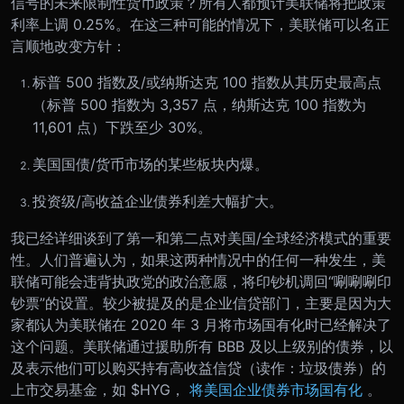
信号的未来限制性货币政策？所有人都预计美联储将把政策
利率上调 0.25%。在这三种可能的情况下，美联储可以名正
言顺地改变方针：
标普 500 指数及/或纳斯达克 100 指数从其历史最高点
（标普 500 指数为 3,357 点，纳斯达克 100 指数为
11,601 点）下跌至少 30%。
美国国债/货币市场的某些板块内爆。
投资级/高收益企业债券利差大幅扩大。
我已经详细谈到了第一和第二点对美国/全球经济模式的重要
性。人们普遍认为，如果这两种情况中的任何一种发生，美
联储可能会违背执政党的政治意愿，将印钞机调回“唰唰唰印
钞票”的设置。较少被提及的是企业信贷部门，主要是因为大
家都认为美联储在 2020 年 3 月将市场国有化时已经解决了
这个问题。
美联储通过援助所有 BBB 及以上级别的债券，以
及表示他们可以购买持有高收益信贷（读作：垃圾债券）的
上市交易基金，如 $HYG，
将美国企业债券市场国有化
。