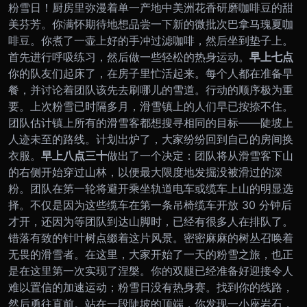
粉雪日！
厨房里弥漫着单一产地中美洲花香研磨咖啡豆的甜
美芬芳。你满怀期待地想品尝一下新的微批次巴拿马瑰夏咖
啡豆。你煮了一壶上好的手冲过滤咖啡，然后坐到垫子上。
首先进行呼吸练习，然后做一些轻松的热身运动。
早上七点
你的队友们起床了，在房子里忙活起来。每个人都在准备早
餐，并讨论着团队该先去刷哪儿的雪道。行动的顺序极为重
要。上次粉雪已时隔多月，滑雪镇上的人们早已按捺不住。
团队估计镇上所有的滑雪客都想搜寻相同的目标——陡坡上
人迹未至的路线。计划出炉了，大家纷纷回到自己的房间换
衣服。
早上八点三十
做出了一个决定：团队将从滑雪客下山
的右侧开始穿过山林，以便最大限度地发掘没被滑过的深
粉。团队在第一轮将避开乘坐轨道电车或缆车上山的明显选
择。不仅是因为这些缆车在第一条吊椅缆车开放 30 分钟后
才开，还因为等团队到达山脚时，已经有很多人在排队了。
错落有致的针叶树点缀着这片风景。密密麻麻的树丛召唤着
无畏的滑雪者。在这里，大家开始了一天的粉雪之旅，也正
是在这里第一次实现了涅槃。
你的双腿已经准备好迎接令人
难以置信的加速运动；粉雪日没有热身赛。找到你的线路，
然后勇往直前。
站在一段陡坡的顶端，你发现一小座岩石，