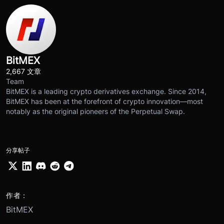
BitMEX
2,667 文章
Team
BitMEX is a leading crypto derivatives exchange. Since 2014,
BitMEX has been at the forefront of crypto innovation—most
notably as the original pioneers of the Perpetual Swap.
分享帖子
作者：
BitMEX