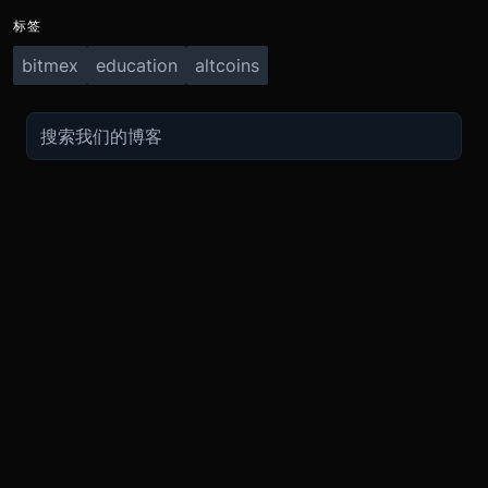
标签
bitmex
education
altcoins