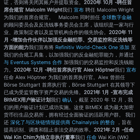
证，否则将关闭其账户并提取资金。
2020
年 10
月 -
聘任首
席合规官 Malcolm Wright
我们
宣布
聘任 Malcolm Wright
为我们的首席合规官。 Malcolm 同时担任
全球数字金融
的顾问委员会及反洗钱事务委员会主席，该组织是一家与行
业、政策制定者以及监管机构合作的领先协会。
2020
年 11
月 -
增加合作伙伴以加强反金融犯罪、交易监控和反洗钱等
方面的能力
我们宣布将
Refinitiv World-Check One 添加
至
我们的合规工具集，以加强我们的反金融犯罪能力，并通过
与 Eventus Systems 合作
加强我们的交易监控和反洗钱能
力。
2020
年 12
月 -
聘任首席执行官 Alex Höptner
我们
宣布
任命 Alex Höptner 为我们的首席执行官。Alex 曾担任
Börse Stuttgart 首席执行官，Börse Stuttgart 在其领导下
已成为受监管数字资产交易的先锋。
2021
年 1
月 -
宣布完成
BitMEX
用户验证计划
我们
确认
，截至 2020 年 12 月，我
们的用户验证计划已成功实施。这使 BitMEX 成为最大加密
货币衍生品交易所，拥有经过全面验证的活跃用户群。 我们
还
深化了与区块链情报提供商 Chainalysis 的整合
，旨在
提高识别、调查和阻止非法交易的效率。
2021
年 2
月 -
任命
Wai Kin Chim
为独立非执行董事
我们
任命
Wai Kin (WK)