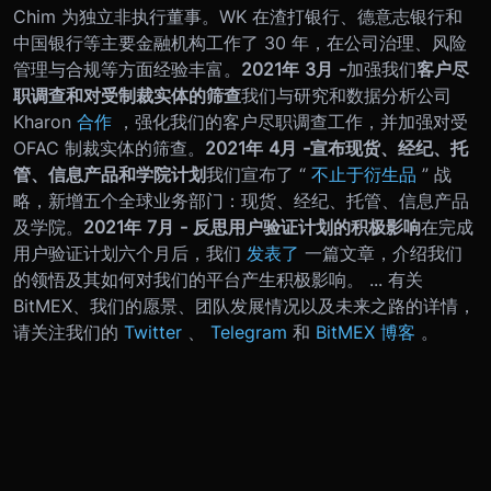
Chim 为独立非执行董事。WK 在渣打银行、德意志银行和
中国银行等主要金融机构工作了 30 年，在公司治理、风险
管理与合规等方面经验丰富。
2021
年 3
月 -
加强我们
客户尽
职调查和对受制裁实体的筛查
我们与研究和数据分析公司
Kharon
合作
，强化我们的客户尽职调查工作，并加强对受
OFAC 制裁实体的筛查。
2021
年 4
月 -
宣布现货、经纪、托
管、信息产品和学院计划
我们宣布了 “
不止于衍生品
” 战
略，新增五个全球业务部门：现货、经纪、托管、信息产品
及学院。
2021
年 7
月 - 反思
用户验证计划的积极影响
在完成
用户验证计划六个月后，我们
发表了
一篇文章，介绍我们
的领悟及其如何对我们的平台产生积极影响。 ... 有关
BitMEX、我们的愿景、团队发展情况以及未来之路的详情，
请关注我们的
Twitter
、
Telegram
和
BitMEX 博客
。