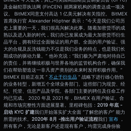
及金融犯罪执法网 (FinCEN) 就两家机构的调查达成一项决
议。 BitMEX同意支付高达 1 亿美元解决有关指控。 BitMEX
首席执行官 Alexander Höptner 表示：“今天是我们公司历
史上重要的一天，我们很高兴解决此事。随着加密货币的成
熟以及进入新的时代，我们亦已发展成为最大加密货币衍生
品平台，拥有经过全面验证的用户群。全面的用户验证、强
大的合规及反洗钱能力不仅是我们业务的特点，也是我们长
期成功的驱动力量。” 他补充说：“我们极为严肃地对待自己
的责任，并将继续积极与世界各地的监管机构合作，确保我
们在帮助塑造这一非凡资产类别的未来时发挥积极作用。”
BitMEX 目前正在其 “
不止于衍生品
” 战略下进行雄心勃勃
的业务转型，新增五个全球业务部门。这些部门为现货、经
纪、托管、信息产品及学院。各部门主要的聘任及任命工作
均已完成。 2020 年及 2021 年，BitMEX 在用户验证、合
规和市场完整性方面进展显著。里程碑包括：
2019 年底 -
启动 KYC 扩建
我们开始落实扩大全面 “了解您的客户” 能力
所需的技术。
2020
年 8
月 -
推出用户验证流程
我们
宣布
，
所有客户，无论是新客户还是现有客户，均需完成身份验