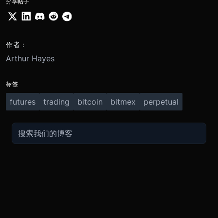
分享帖子
作者：
Arthur Hayes
标签
futures
trading
bitcoin
bitmex
perpetual