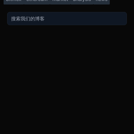
交易
关于
推广
参考
聯繫方式
衍生品
安全和托管
现在的促销
API
联系客
费用
现货
合规
推荐计划
常见问
期货指南
购买加密货币
BMEX Token
好友推荐计划服务条款
知识库
招聘
永续指南
兑换
bug反馈奖励
PGP 通
Blog
APP
TradingView
平台状
Legal
XBTUSD
公告
ETHUSD
BNBUSD