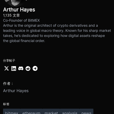
Arthur Hayes
1,135 文章
Co-Founder of BitMEX
Arthur is the original architect of crypto derivatives and a
leading voice in global macro theory. Known for his sharp market
takes, he’s dedicated to exploring how digital assets reshape
the global financial order.
分享帖子
作者：
Arthur Hayes
标签
bitmex
ethereum
market
analysis
news