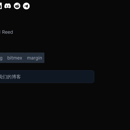
 Reed
ng
bitmex
margin