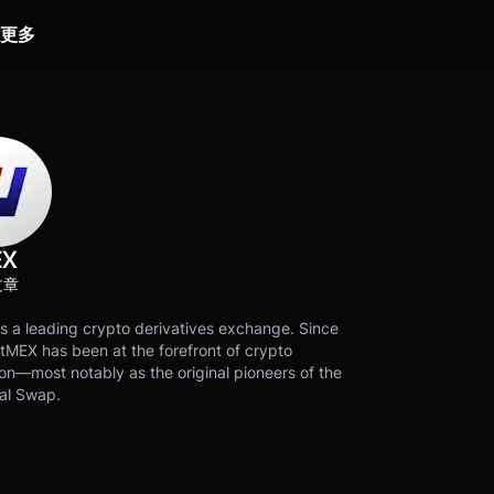
更多
EX
文章
s a leading crypto derivatives exchange. Since
tMEX has been at the forefront of crypto
on—most notably as the original pioneers of the
al Swap.