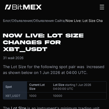
Блог
/
Объявления
/
Объявления Сайта
/
Now Live: Lot Size Changes for XBT_USDT
NOW LIVE: LOT SIZE
CHANGES FOR
XBT_USDT
31 май 2026
The Lot Size for the following spot pair was increased
as shown below on 1 Jun 2026 at 04:00 UTC.
Current Lot
Lot Size
starting 1 Jun 2026
Spot
Size
04:00:00 UTC
XBT_USDT
1000
10000
The
Lot Size
is an instrument's minimum trading unit.