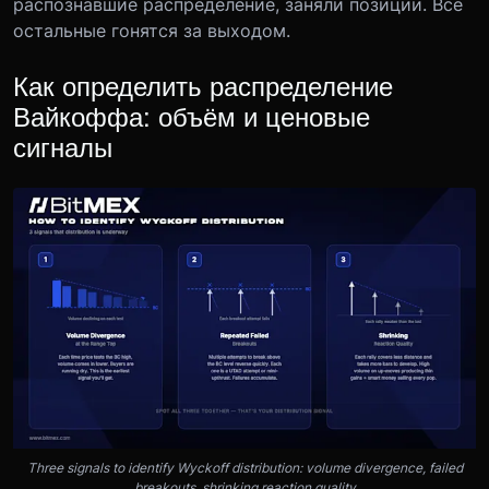
распознавшие распределение, заняли позиции. Все
остальные гонятся за выходом.
Как определить распределение
Вайкоффа: объём и ценовые
сигналы
Three signals to identify Wyckoff distribution: volume divergence, failed
breakouts, shrinking reaction quality