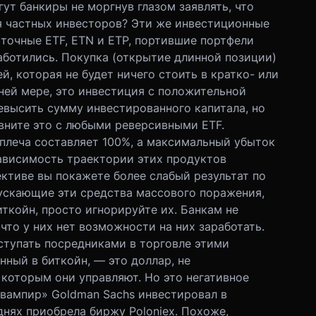
гут банкиры не моргнув глазом заявлять, что
 частных инвесторов? Эти же инвестиционные
точные ETF, ETN и ETP, портившие портфели
аботились. Покупка (открытие длинной позиции)
, которая не будет ничего стоить в кратко- или
ней мере, это инвестиция с положительной
евысить сумму инвестированного капитала, но
авните это с любыми реверсивными ETF.
плеча составляет 100%, а максимальный убыток
зависимость траектории этих продуктов
ективе вы покажете более слабый результат по
пускающие эти средства массового поражения,
ткойн, просто игнорируйте их. Банкам не
что у них нет возможности на них заработать.
ступать посредниками в торговле этими
ный в биткойн, — это доллар, не
 которым они управляют. Но это негативное
вампир» Goldman Sachs инвестировал в
днях приобрела биржу Poloniex. Похоже,