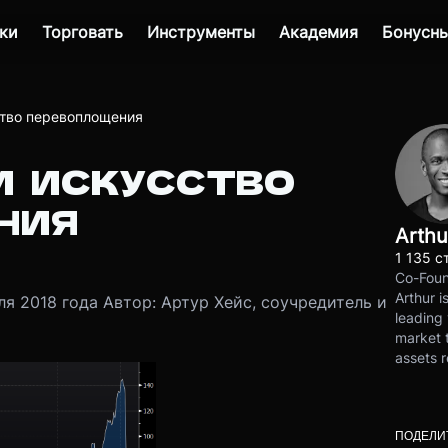
ки
Торговать
Инструменты
Академия
Бонусны
ство перевоплощения
И ИСКУССТВО
НИЯ
Arthu
1 135 с
Co-Foun
Arthur i
ля 2018 года Автор: Артур Хейс, соучредитель и
leading 
market t
assets r
ПОДЕЛИ