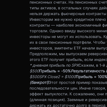
пенсионных счетах. На пенсионных сче
типы активов, в остальных случаях дей
нельзя держать фьючерсные контракты
Инвесторам же нужно кредитное плечо
контракты — наиболее экономичный фи
торговли. Однако ввиду высокого мини
инвесторы не могут их использовать. К
их в свои пенсионные портфели. Чтобы
инвесторов, эмитенты ETF начали выпу
Предположим, мы выпускаем реверсивны
этого ETF получит прибыль, если индекс
* дневная прибыль по SPX
Скажем, в 1-й 
$500
Прибыль = -50%
Результативность E
$500
SPX Close2 = $1000
Прибыль = 100
(банкрот!)
Этот простой пример показыв
последовательности цен. Иначе говоря
эффект выпуклости. К сожалению, они п
(длинная позиция). Заемные и реверси
держать их достаточно долго в период