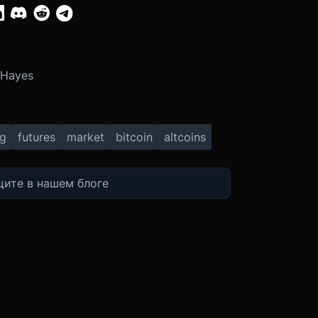
:
 Hayes
ng
futures
market
bitcoin
altcoins