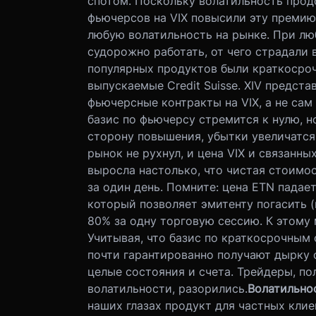
спотом. Поскольку волатильность прод
фьючерсов на VIX повысили эту премию
любую волатильность на рынке. При лю
судорожно работать, от чего страдали
популярных продуктов были краткосрочные
выпускаемые Credit Suisse. XIV предст
фьючерсные контракты на VIX, а не сам 
базис по фьючерсу стремится к нулю, н
сторону повышения, убытки увеличатся.
рынок не рухнул, и цена VIX и связанн
выросла настолько, что чистая стоимос
за один день. Помните: цена ETN падает,
который позволяет эмитенту погасить (
80% за одну торговую сессию. К этому
Учитывая, что базис по краткосрочным
почти гарантированно получают дырку 
целые состояния и счета. Трейдеры, п
волатильности, разорились.
Волатильнос
наших глазах продукт для частных клие