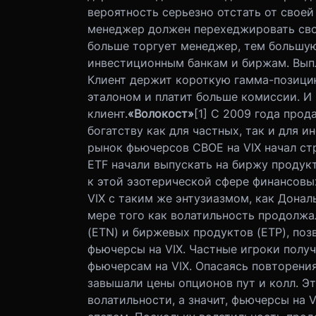
вероятность серьезно отстать от своей
менеджер должен перехеджировать свой
больше торгует менеджер, тем большу
инвестиционным банкам и биржам. Выпл
Клиент держит короткую гамма-позицию
эталоном и платит больше комиссии. И 
клиент.
«Волокост»
[1] С 2009 года про
богатству как для частных, так и для 
рынок фьючерсов CBОЕ на VIX начал ст
ETF начали выпускать на биржу проду
к этой эзотерической сфере финансовы
VIX с таким же энтузиазмом, как Донал
мере того как волатильность продолжа
(ETN) и биржевых продуктов (ETP), по
фьючерсы на VIX. Частные игроки получ
фьючерсам на VIX. Опасаясь повторени
завышали цены опционов пут и колл. 
волатильности, а значит, фьючерсы на 