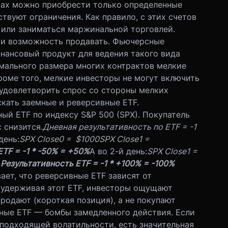
тах можно приобрести только определенные
ствуют ограничения. Как правило, с этих счетов
 или заниматься маржинальной торговлей.
 и возможность продавать. Фьючерсные
нансовый продукт для ведения такого вида
мального размера многих контрактов мелкие
роме того, мелкие инвесторы не могут включить
 удовлетворить спрос со стороны мелких
скать заемные и реверсивные ETF.
й ETF по индексу S&P 500 (SPX). Покупатель
 снизится.
Дневная результативность по ETF = -1
день:
SPX Close0 = $1000
SPX Close1 =
TF = -1 * -50% = +50%
А во 2-й день:
SPX Close1 =
%
Результативность ETF = -1 * +100% = -100%
ает, что реверсивные ETF зависят от
, удерживая этот ETF, инвесторы ощущают
родают (короткая позиция), а не покупают
вные ETF — бомбы замедленного действия. Если
 подходящей волатильности, есть значительная