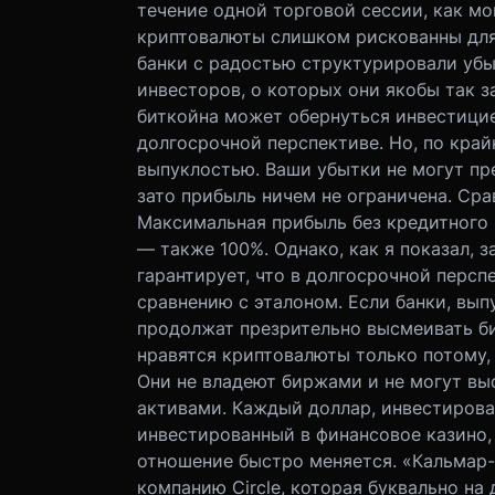
течение одной торговой сессии, как мо
криптовалюты слишком рискованны для
банки с радостью структурировали убы
инвесторов, о которых они якобы так з
биткойна может обернуться инвестицией
долгосрочной перспективе. Но, по край
выпуклостью. Ваши убытки не могут пр
зато прибыль ничем не ограничена. Ср
Максимальная прибыль без кредитного 
— также 100%. Однако, как я показал, 
гарантирует, что в долгосрочной персп
сравнению с эталоном. Если банки, вы
продолжат презрительно высмеивать би
нравятся криптовалюты только потому, 
Они не владеют биржами и не могут вы
активами. Каждый доллар, инвестирован
инвестированный в финансовое казино,
отношение быстро меняется. «Кальмар-
компанию Circle, которая буквально на 