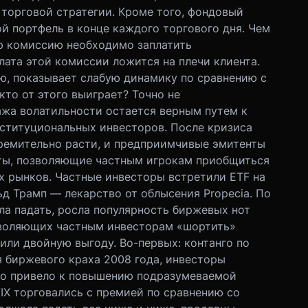
 торговой стратегии. Кроме того, фондовый
 портфель в конце каждого торгового дня. Чем
ю комиссию необходимо заплатить
ата этой комиссии ложится на плечи клиента.
, показывает слабую динамику по сравнению с
кто от этого выиграет? Точно не
дажа волатильности остается верным путем к
институциональных инвесторов. После кризиса
ремительно расти, и предприимчивые эмитенты
кты, позволяющие частным игрокам приобщиться
х рынков. Частные инвесторы встретили ETF на
ьд Трамп — лекарство от облысения Propecia. По
ла падать, росла популярность биржевых нот
зволяющих частным инвесторам «шортить»
или двойную выгоду. Во-первых: контанго по
я биржевого краха 2008 года, инвесторы
Это привело к повышению подразумеваемой
VIX торговались с премией по сравнению со