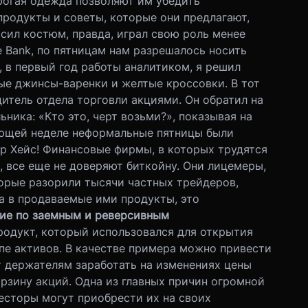
рогая одежда позволяют им убедить
продукты и советы, которые они предлагают,
осил костюм, правда, играл свою роль менее
e Bank, по пятницам нам разрешалось носить
, в первый год работы аналитиком, я решил
ые джинсы-варенки и желтые кроссовки. В тот
итель отдела торговли акциями. Он обратил на
ника: «Кто это, черт возьми?», показывая на
ующей неделе неформальные пятницы были
ур Хейс! Финансовые фирмы, в которых трудятся
 все еще не доверяют биткойну. Они лицемеры,
торые разорили тысячи частных трейдеров,
а в продаваемые ими продукты, это
ие по заемным и реверсивным
одукт, который использовался для открытия
пе активов. В качестве примера можно привести
т держателям заработать на изменениях цены
орзину акций. Одна из главных причин огромной
есторы могут приобрести их на своих