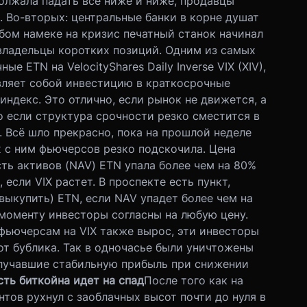
олжала падать все ниже и ниже, продавцы
. Во-вторых: центральные банки в корне душат
бом намеке на кризис печатный станок начинал
 владельцы коротких позиций. Одним из самых
 ETN на VelocityShares Daily Inverse VIX (XIV),
авляет собой инвестицию в краткосрочные
индекс. Это отлично, если рынок не движется, а
о если структура срочности резко сместится в
 Всё шло прекрасно, пока на прошлой неделе
ых с ним фьючерсов резко подскочила. Цена
ть активов (NAV) ETN упала более чем на 80%
 если VIX растет. В проспекте есть пункт,
выкупить) ETN, если NAV упадет более чем на
 моменту инвесторы согласны на любую цену.
 фьючерсам на VIX также вырос, эти инвесторы
от бублика. Так в одночасье были уничтожены
олучавшие стабильную прибыль при снижении
ть биткойна идет на спад
После того как на
нтов рухнул с заоблачных высот почти до нуля в