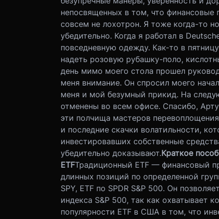
безупречные манеры, уверенность и до
непосвященных в том, что финансовые 
совсем не лохотрон. Я тоже когда-то н
убедительно. Когда я работал в Deutsch
повседневную одежду. Как-то в пятницу
надеть розовую рубашку-поло, кислотн
день мимо моего стола прошел руковод
меня внимание. Он спросил моего началь
меня и мой безумный прикид. На след
отменены во всем офисе. Спасибо, Арт
эти полчища мастеров перевоплощения,
и последние скачки волатильности, ко
инвестировавших собственные средств
убедительно доказывают.
Краткое пособ
ETF
Традиционный ETF — финансовый пр
длинных позиций по определенной груп
SPY, ETF по SPDR S&P 500. Он позволяе
индекса S&P 500, так как охватывает к
популярности ETF в США в том, что инв