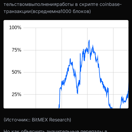
тельств
ом
выполнения
работы в с
крипте coinbase-
транзакции
(в
среднем
на
1000 блоков)
(Источник:: BitMEX Research)
Но как объяснить значительные перепады в