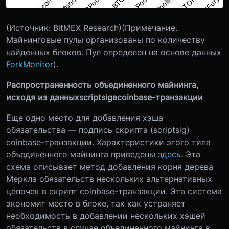
(Источник: BitMEX Research)(Примечание.
Майнинговые пулы организованы по количеству
найденных блоков. Пул определен на основе данных
ForkMonitor
).
Распространенность объединенного майнинга,
исходя из данных
scriptsig
в
coinbase
-транзакции
Еще одно место для добавления хэша
обязательства — подпись скрипта (scriptsig)
coinbase-транзакции. Характеристики этого типа
объединенного майнинга приведены
здесь
. Эта
схема описывает метод добавления корня дерева
Меркла обязательств нескольких альтернативных
цепочек в скрипт coinbase-транзакции. Эта система
экономит место в блоке, так как устраняет
необходимость в добавлении нескольких хэшей
обязательств в случае объединенного майнинга в