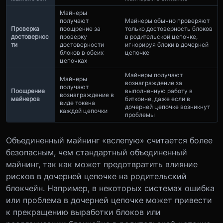
Майнеры
получают
Майнеры обычно проверяют
Проверка
поощрение за
только достоверность блоков
достовернос
проверку
в родительской цепочке,
ти
достоверности
игнорируя блоки в дочерней
блоков в обеих
цепочке
цепочках
Майнеры получают
Майнеры
вознаграждение за
получают
Поощрение
выполненную работу в
вознаграждение в
майнеров
биткоине, даже если в
виде токена
дочерней цепочке возникнут
каждой цепочки
проблемы
Объединенный майнинг «вслепую» считается более
безопасным, чем стандартный объединенный
майнинг, так как может предотвратить влияние
рисков в дочерней цепочке на родительский
блокчейн. Например, в некоторых системах ошибка
или проблема в дочерней цепочке может привести
к прекращению выработки блоков или