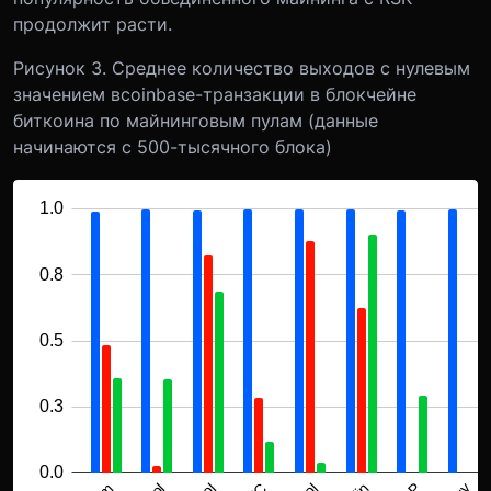
продолжит расти.
Рисунок 3. Среднее количество выходов с нулевым
значением в
coinbase
-транзакции в блокчейне
биткоина по майнинговым пулам (данные
начинаются с 500-тысячного блока)