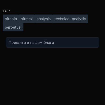
ТЕГИ
bitcoin
bitmex
analysis
technical-analysis
perpetual