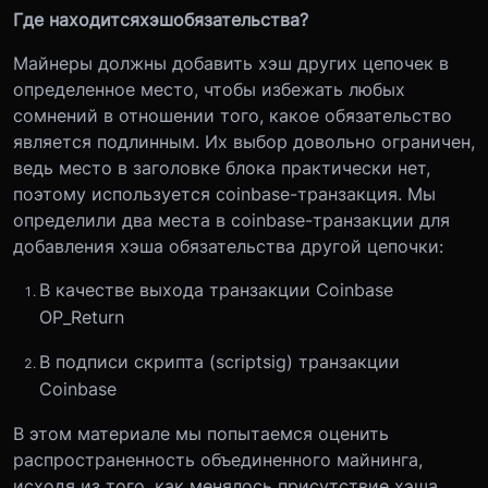
Где находится
хэш
обязательств
а
?
Майнеры должны добавить хэш других цепочек в
определенное место, чтобы избежать любых
сомнений в отношении того, какое обязательство
является подлинным. Их выбор довольно ограничен,
ведь место в заголовке блока практически нет,
поэтому используется сoinbase-транзакция. Мы
определили два места в сoinbase-транзакции для
добавления хэша обязательства другой цепочки:
В качестве выхода транзакции Coinbase
OP_Return
В подписи скрипта (scriptsig) транзакции
Coinbase
В этом материале мы попытаемся оценить
распространенность объединенного майнинга,
исходя из того, как менялось присутствие хэша