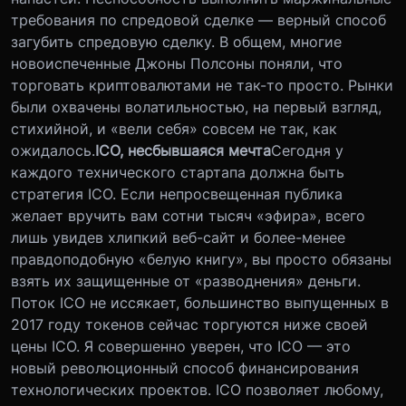
требования по спредовой сделке — верный способ
загубить спредовую сделку. В общем, многие
новоиспеченные Джоны Полсоны поняли, что
торговать криптовалютами не так-то просто. Рынки
были охвачены волатильностью, на первый взгляд,
стихийной, и «вели себя» совсем не так, как
ожидалось.
ICO, несбывшаяся мечта
Сегодня у
каждого технического стартапа должна быть
стратегия ICO. Если непросвещенная публика
желает вручить вам сотни тысяч «эфира», всего
лишь увидев хлипкий веб-сайт и более-менее
правдоподобную «белую книгу», вы просто обязаны
взять их защищенные от «разводнения» деньги.
Поток ICO не иссякает, большинство выпущенных в
2017 году токенов сейчас торгуются ниже своей
цены ICO. Я совершенно уверен, что ICO — это
новый революционный способ финансирования
технологических проектов. ICO позволяет любому,