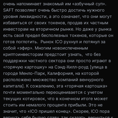
очень напоминает знакомый им «азбучный суп».
SAFT позволяет очень быстро достичь нужного
уровня ликвидности, а это означает, что они могут
избавиться от своих токенов, продав их частным
инвесторам на вторичном рынке. Но даже у рынка
есть свой предел бесполезных токенов, которые он
готов поглотить. Рынок ICO рухнул и потянул за
собой «эфир». Многим новоиспеченным
криптоинвесторам предстоит узнать, что без
поддержки частного сектора они просто играют в
«горячую картошку» на Сэнд-Хилл-роуд [улица в
городе Менло-Парк, Калифорния, на которой
расположено множество компаний венчурного
капитала]. К сожалению, эта «горячая картошка»
почти моментально переоценивается с учетом
текущих котировок, что в конечном итоге может
стоить им немалого процента прибыли. Это не
значит, что «ICO пришел конец». Скорее, ICO пора
вернуть себе былую славу, так сказать, вернуться к