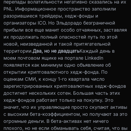
перепады волатильности негативно сказались на их
PNL. Информационное пространство заполнили
разорившиеся трейдеры, хедж-фонды и
организаторы ICO. Но Эльдорадо безграничной
прибыли все еще манит особо отчаянных, заставляя
их продолжать полный опасностей путь по этой
новой, неизведанной и такой притягательной
территории.
Два, но не двадцать
Каждый день в
моем почтовом ящике на портале LinkedIn
появляется как минимум одно объявление об
открытии криптовалютного хедж-фонда. По
оценкам СМИ, к концу 1-го квартала число
зарегистрированных криптовалютных хедж-фондов
достигнет нескольких сотен. Большая часть этих
хедж-фондов работает только на покупку. Это
значит, что их управляющие просто скупают активы
с высоким бета-коэффициентом, но получают за это
огромные деньги. В бета-активах нет ничего
плохого, но не если обманывать себя, считая, что вы