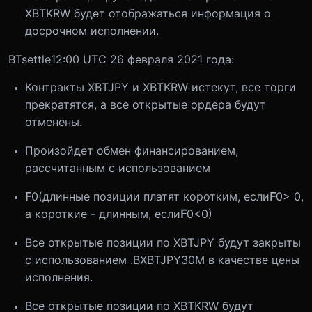
XBTKRW будет отображаться информация о
досрочном исполнении.
В
T
settle
12:00 UTC 26 февраля 2021 года:
Контракты XBTJPY и XBTKRW истекут, все торги
прекратятся, а все открытые ордера будут
отменены.
Произойдет обмен финансированием,
рассчитанным с использованием
F
0
(длинные позиции платят коротким, если
F
0
> 0,
а короткие - длинным, если
F
0
<0)
Все открытые позиции по XBTJPY будут закрыты
с использованием .BXBTJPY30M в качестве цены
исполнения.
Все открытые позиции по XBTKRW будут