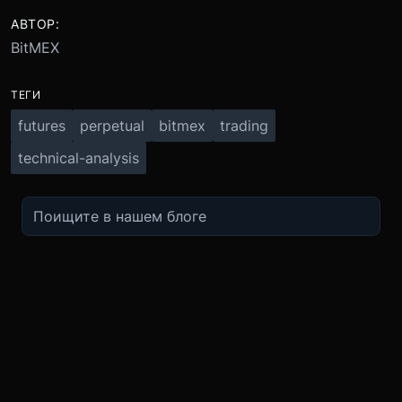
АВТОР:
BitMEX
ТЕГИ
futures
perpetual
bitmex
trading
technical-analysis