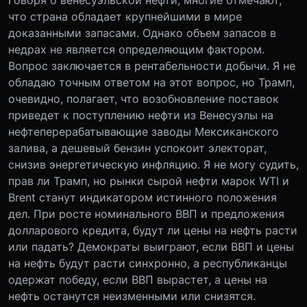
Говоря о венесуэльской нефти, многие отмечают,
что страна обладает крупнейшими в мире
доказанными запасами. Однако объем запасов в
недрах не является определяющим фактором.
Вопрос заключается в рентабельности добычи. Я не
обладаю точным ответом на этот вопрос, но Трамп,
очевидно, полагает, что возобновление поставок
приведет к поступлению нефти из Венесуэлы на
нефтеперерабатывающие заводы Мексиканского
залива, а дешевый бензин успокоит электорат,
снизив энергетическую инфляцию. Я не могу судить,
прав ли Трамп, но рынки сырой нефти марок WTI и
Brent станут индикатором истинного положения
дел. При росте номинального ВВП и предложения
долларового кредита, будут ли цены на нефть расти
или падать? Демократы выиграют, если ВВП и цены
на нефть будут расти синхронно, а республиканцы
одержат победу, если ВВП вырастет, а цены на
нефть останутся неизменными или снизятся.