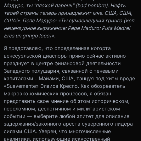
Мадуро, ты "плохой парень" (bad hombre). Нефть
твоей страны теперь принадлежит мне. США, США,
США!». Пепе Мадуро: «Ты сумасшедший гринго (исп.
нецензурное выражение:
Pepe Maduro: Puta Madre!
Eres un gringo loco)
».
Я представляю, что определенная когорта
венесуэльской диаспоры прямо сейчас активно
празднует в центре финансовой деятельности
Западного полушария, связанной с теневыми
капиталами ...Майами, США, танцуя под хиты вроде
«Suavemente» Элвиса Креспо. Как обозреватель
макроэкономических процессов, я обязан
представить свое мнение об этом историческом,
переломном, деспотичном и милитаристском
событии — выберите любой эпитет для описания
задержания/законного ареста суверенного лидера
силами США. Уверен, что многочисленные
аналитики, использующие искусственный