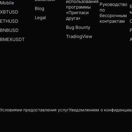
использования 
Mobile 
Руководство 
Б
программы 
Blog
по 
XBTUSD
«Пригласи 
бессрочным 
Legal
друга»
ETHUSD
контрактам
Bug Bounty 
BNBUSD
P
TradingView
BMEXUSDT
Условиями предоставления услуг
Уведомлением о конфиденциа