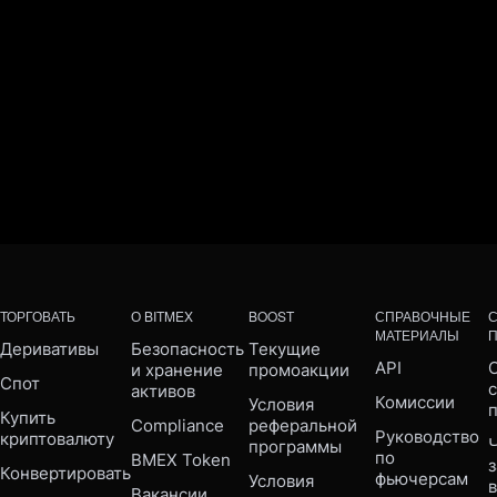
ТОРГОВАТЬ
О BITMEX
BOOST
СПРАВОЧНЫЕ
МАТЕРИАЛЫ
Деривативы
Безопасность 
Текущие 
API
С
и хранение 
промоакции
Спот
активов
Комиссии
Условия 
Купить 
Compliance 
реферальной 
Руководство 
криптовалюту
Ч
программы
по 
BMEX Token
Конвертировать
фьючерсам
Условия 
Вакансии