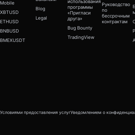
использования 
Mobile 
Руководство 
Б
программы 
Blog
по 
XBTUSD
«Пригласи 
бессрочным 
Legal
друга»
ETHUSD
контрактам
Bug Bounty 
BNBUSD
P
TradingView
BMEXUSDT
Условиями предоставления услуг
Уведомлением о конфиденциа