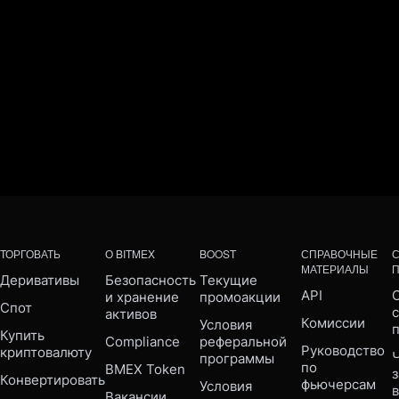
ТОРГОВАТЬ
О BITMEX
BOOST
СПРАВОЧНЫЕ
МАТЕРИАЛЫ
Деривативы
Безопасность 
Текущие 
API
С
и хранение 
промоакции
Спот
активов
Комиссии
Условия 
Купить 
Compliance 
реферальной 
Руководство 
криптовалюту
Ч
программы
по 
BMEX Token
Конвертировать
фьючерсам
Условия 
Вакансии