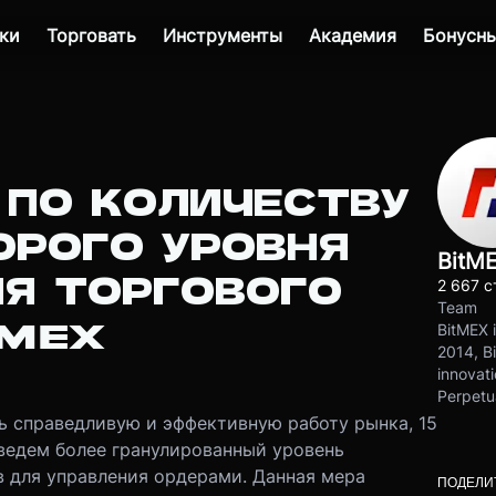
ки
Торговать
Инструменты
Академия
Бонусны
 ПО КОЛИЧЕСТВУ
ОРОГО УРОВНЯ
BitM
ИЯ ТОРГОВОГО
2 667 с
Team
TMEX
BitMEX i
2014, Bi
innovati
Perpetu
ь справедливую и эффективную работу рынка, 15
введем более гранулированный уровень
в для управления ордерами. Данная мера
ПОДЕЛИ