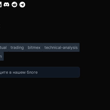
:
X
tual
trading
bitmex
technical-analysis
n