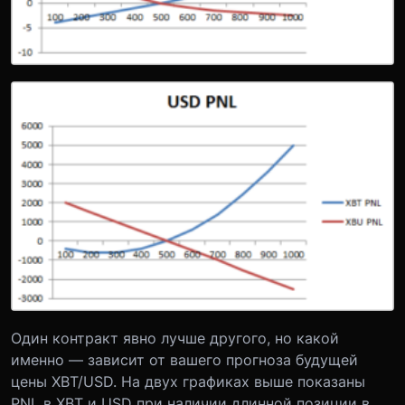
Один контракт явно лучше другого, но какой
именно — зависит от вашего прогноза будущей
цены XBT/USD. На двух графиках выше показаны
PNL в XBT и USD при наличии длинной позиции в