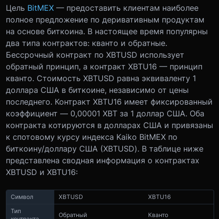
Цель
BitMEX
— предоставить клиентам наиболее
полное предложение по деривативным продуктам
на основе биткоина. В настоящее время популярны
два типа контрактов: кванто и обратные.
Бессрочный контракт по XBTUSD использует
обратный принцип, а контракт XBTU16 — принцип
кванто. Стоимость XBTUSD равна эквиваленту 1
доллара США в биткоине, независимо от цены
последнего. Контракт XBTU16 имеет фиксированный
коэффициент — 0,00001 XBT за 1 доллар США. Оба
контракта котируются в долларах США и привязаны
к спотовому курсу индекса Kaiko BitMEX по
биткоину/доллару США (XBTUSD). В таблице ниже
представлена сводная информация о контрактах
XBTUSD и XBTU16:
Символ
XBTUSD
XBTU16
Тип
Обратный
Кванто
контракта