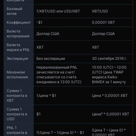
Базовый
1/XBT/USD или USD/XBT
XBT/USD
актив
Коэффициент
-$1
0,00001 XBT
Валюта
Доллар США
Доллар США
котирования
Валюта
XBT
XBT
маржи и PNL
Экспирация
Без экспирации
30 сентября 2016 г.
Нереализованный PNL
10:00 (UTC) – 12:00
Механизм
зачисляется на счет/
(UTC) Цена TWAP
исполнения
списывается со счета
индекса Kaiko
ежедневно в 12:00 (UTC)
BitMEX за 1 минуту
Сумма 1
контракта в
1/цена * $1
Цена * 0,00001 XBT
XBT
Сумма 1
контракта в
$1
Цена² * 0,00001 XBT
USD
PNL 1
(Цена T – Цена 0) *
контракта в
(1/Цена T – 1/Цена 0) * - $1
0,00001 XBT