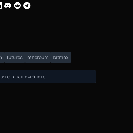
:
X
n
futures
ethereum
bitmex