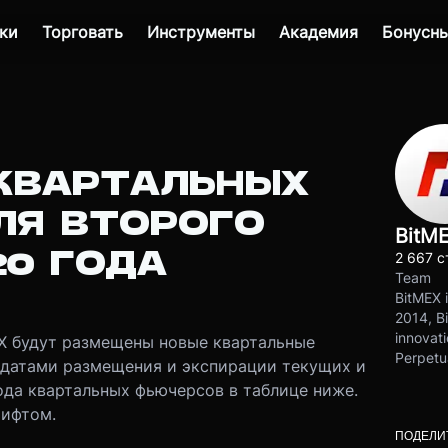
ки
Торговать
Инструменты
Академия
Бонусны
КВАРТАЛЬНЫХ
ЛЯ ВТОРОГО
BitM
20 ГОДА
2 667 с
Team
BitMEX i
2014, Bi
innovati
EX будут размещены новые квартальные
Perpetu
 датами размещения и экспирации текущих и
ода квартальных фьючерсов в таблице ниже.
ифтом.
ПОДЕЛИ