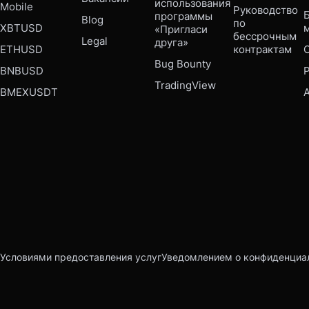
использования 
Mobile 
Руководство 
Б
программы 
Blog
по 
XBTUSD
«Пригласи 
бессрочным 
Legal
друга»
ETHUSD
контрактам
Bug Bounty 
BNBUSD
P
TradingView
BMEXUSDT
Условиями предоставления услуг
Уведомлением о конфиденциа