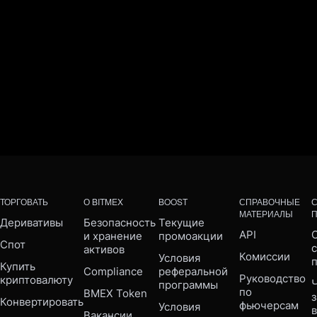
ТОРГОВАТЬ
О BITMEX
BOOST
СПРАВОЧНЫЕ
МАТЕРИАЛЫ
Деривативы
Безопасность 
Текущие 
API
С
и хранение 
промоакции
Спот
активов
Комиссии
Условия 
Купить 
Compliance 
реферальной 
Руководство 
криптовалюту
Ч
программы
по 
BMEX Token
Конвертировать
фьючерсам
Условия 
Вакансии